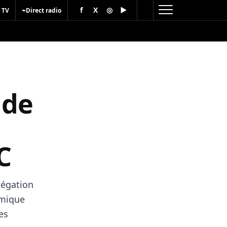
f
X
◎
▶
⌁
 TV
Direct radio
 de
s
C
légation
omique
es