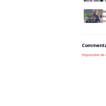
CE
B
év
m
2
Commenta
Impossible de 