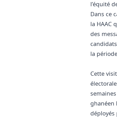
l’équité d
Dans ce c
la HAAC q
des messag
candidats
la périod
Cette visi
électoral
semaines 
ghanéen N
déployés 