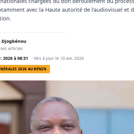
s nationales chargées du bon déroulement du proces
otamment avec la Haute autorité de l’audiovisuel et d
ion.
 Djogbénou
 ses articles
r. 2026
à
08:31
·
Mis à jour le
10 avr. 2026
NÉRALES 2026 AU BÉNIN