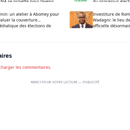
NA se projette pour l’avenir
du processus élect
pour un atelier nat
d’évaluation
énin: un atelier à Abomey pour
Investiture de Ro
aluer la couverture
Wadagni: le lieu d
édiatique des élections de
officielle désorma
026
ires
charger les commentaires.
MERCI POUR VOTRE LECTURE — PUBLICITÉ