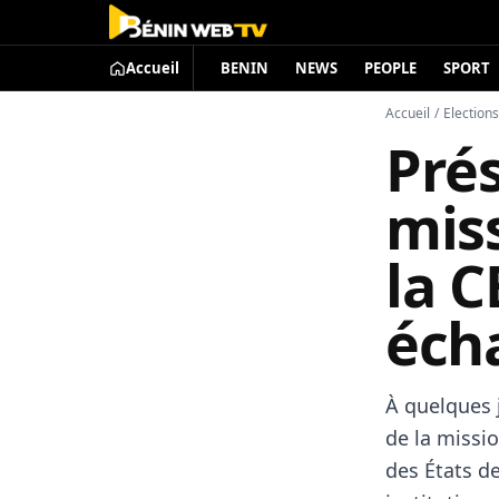
Accueil
BENIN
NEWS
PEOPLE
SPORT
Accueil
/
Election
Prés
mis
la 
éch
À quelques j
de la missi
des États de