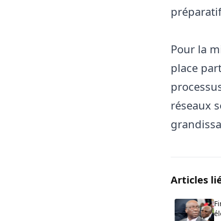
préparatif
Pour la m
place part
processu
réseaux s
grandissa
Articles li
Fi
él