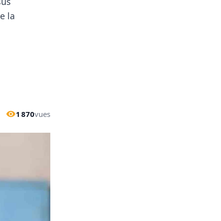
sus
e la
1 870
vues