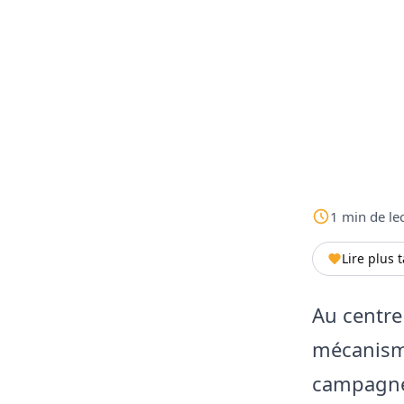
1
min
de le
Lire plus 
Au centre
mécanisme
campagne,