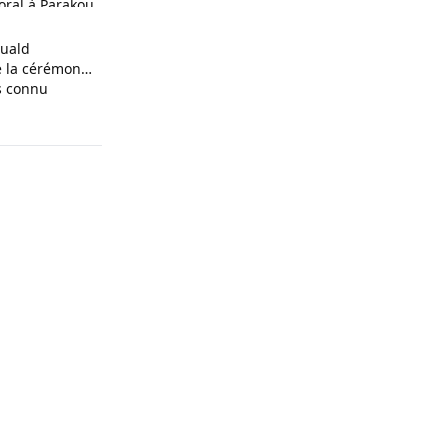
oral à Parakou
ional
muald
e la cérémonie
is connu