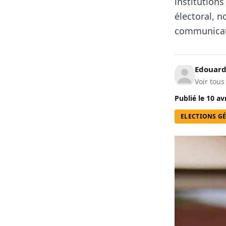
institution
électoral, n
communicat
Edouard
Voir tous
Publié le
10 av
ELECTIONS GÉ