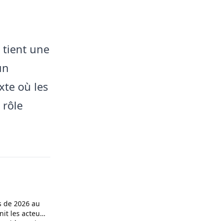
 tient une
un
te où les
 rôle
s de 2026 au
it les acteurs