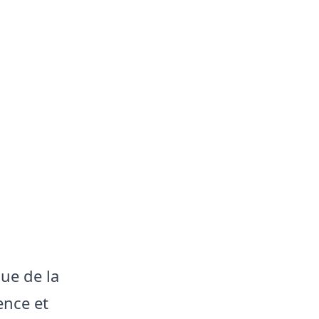
s
ue de la
ence et