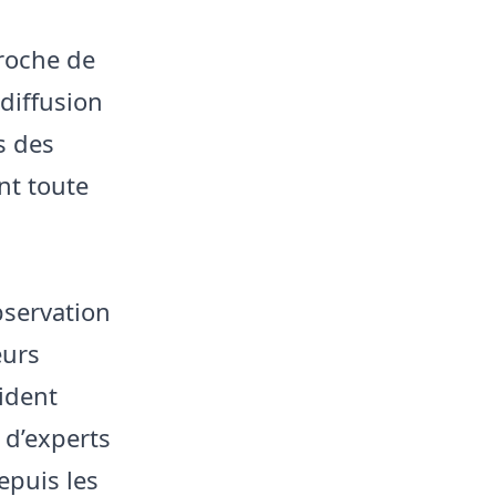
proche de
diffusion
s des
nt toute
observation
eurs
ident
 d’experts
epuis les