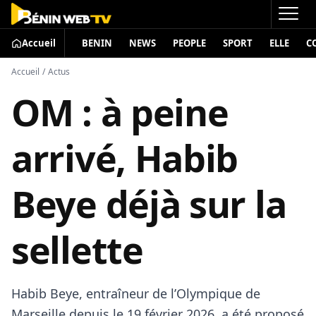
Accueil
BENIN
NEWS
PEOPLE
SPORT
ELLE
C
Accueil
/
Actus
OM : à peine
arrivé, Habib
Beye déjà sur la
sellette
Habib Beye, entraîneur de l’Olympique de
Marseille depuis le 19 février 2026, a été proposé