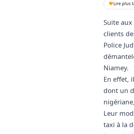
Lire plus 
Suite aux 
clients de
Police Jud
démantele
Niamey.
En effet, 
dont un de
nigériane
Leur mode
taxi à la 