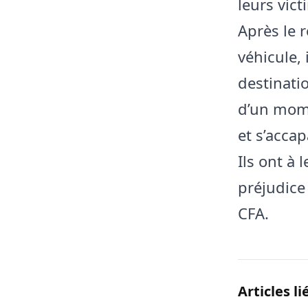
leurs vict
Après le r
véhicule, 
destinatio
d’un mome
et s’accap
Ils ont à 
préjudice
CFA.
Articles li