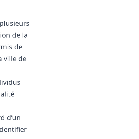
 plusieurs
ion de la
ermis de
 ville de
dividus
alité
rd d’un
dentifier