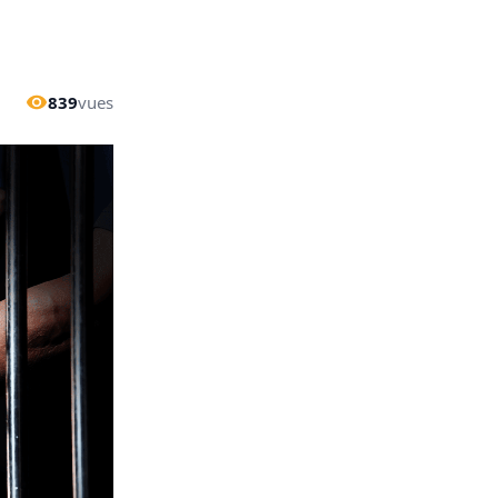
839
vues