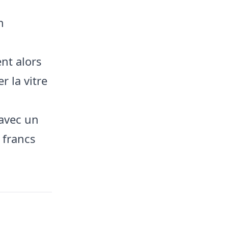
n
ent alors
 la vitre
e avec un
 francs