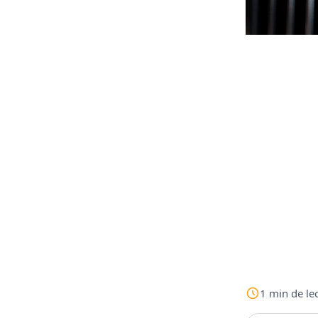
1
min
de le