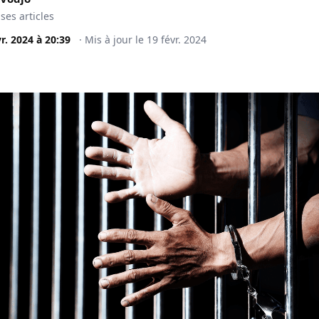
 ses articles
vr. 2024
à
20:39
·
Mis à jour le
19 févr. 2024