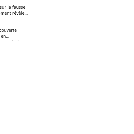
 sur la fausse
ement révèle
ces
couverte
 en
n couple à