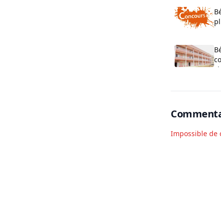
Bé
pl
o
B
co
cl
O
Commenta
Impossible de 