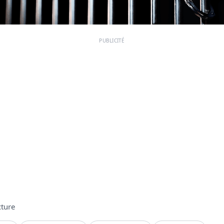
PUBLICITÉ
cture