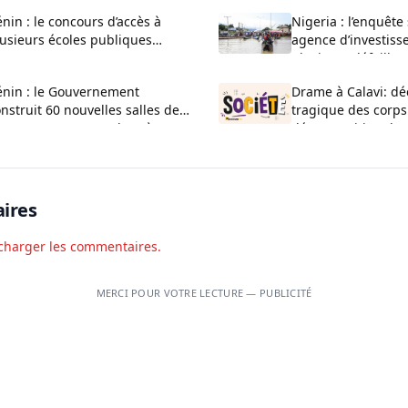
nin : le concours d’accès à
Nigeria : l’enquête
usieurs écoles publiques
agence d’investiss
uvert pour 2026-2027
plusieurs défaillan
administratives
énin : le Gouvernement
Drame à Calavi: dé
nstruit 60 nouvelles salles de
tragique des corps
asse au CEG La Verdure à
décomposition d’u
uèdo
Kansounkpa
ires
charger les commentaires.
MERCI POUR VOTRE LECTURE — PUBLICITÉ