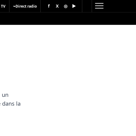
f
X
◎
▶
⌁
 TV
Direct radio
s un
 dans la