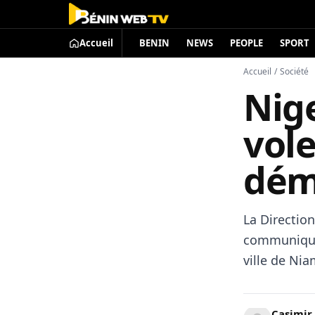
Accueil
BENIN
NEWS
PEOPLE
SPORT
Accueil
/
Société
Nig
vole
dém
La Direction
communiqué,
ville de Nia
Casimir