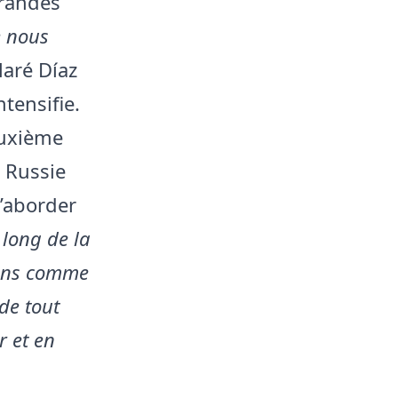
grandes
 nous
laré Díaz
tensifie.
euxième
 Russie
d’aborder
long de la
bons comme
de tout
r et en