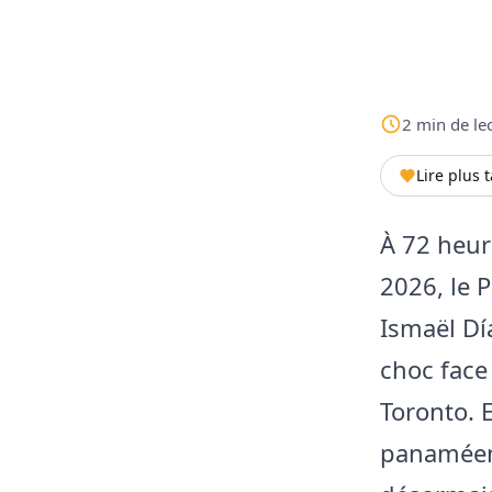
2
min
de le
Lire plus 
À 72 heur
2026, le 
Ismaël Dí
choc face
Toronto. 
panaméen 