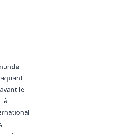
 monde
ttaquant
avant le
L à
ernational
,