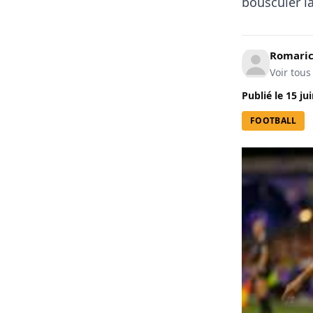
bousculer la
Romari
Voir tous
Publié le
15 ju
FOOTBALL