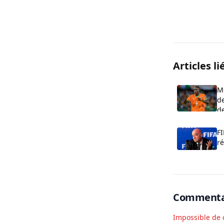
Articles li
M
de
de
F
r
po
fa
Commenta
Impossible de 