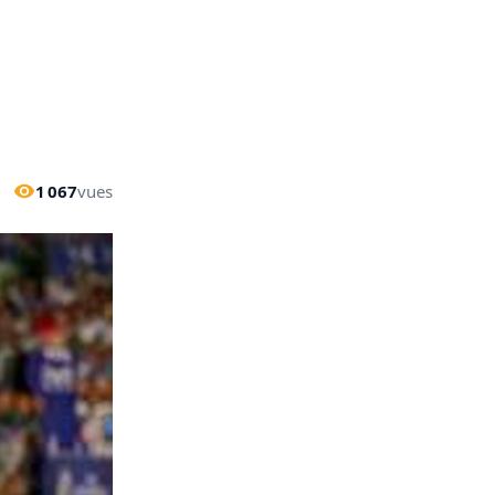
1 067
vues