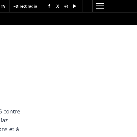
f
X
◎
▶
⌁
 TV
Direct radio
a
6 contre
íaz
ons et à