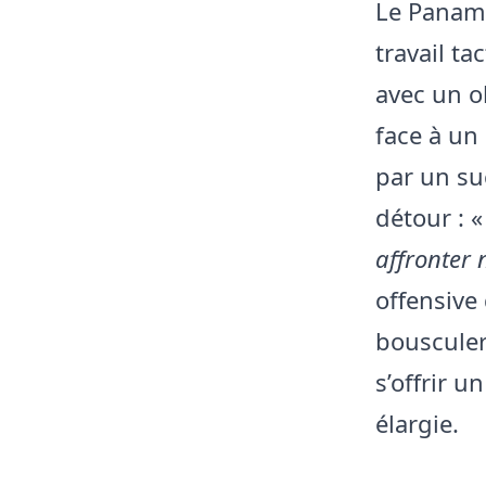
Le Panama
travail ta
avec un ob
face à un
par un su
détour : 
affronter 
offensive
bousculer
s’offrir 
élargie.