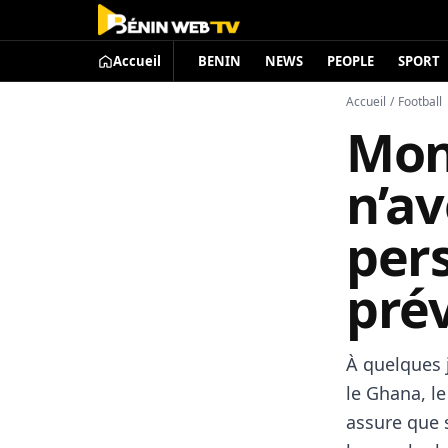
Accueil
BENIN
NEWS
PEOPLE
SPORT
Accueil
/
Football
Mon
n’a
per
pré
À quelques 
le Ghana, l
assure que s