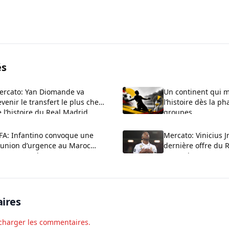
és
ercato: Yan Diomande va
Un continent qui 
venir le transfert le plus cher
l’histoire dès la p
 l’histoire du Real Madrid
groupes
IFA: Infantino convoque une
Mercato: Vinicius Jr
éunion d’urgence au Maroc
dernière offre du 
ur tenter de sauver son
Arsenal reste en 
uteuil
ires
charger les commentaires.