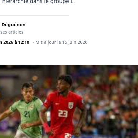
 hiérarchie dans le groupe L.
c Déguénon
 ses articles
in 2026
à
12:10
·
Mis à jour le
15 juin 2026