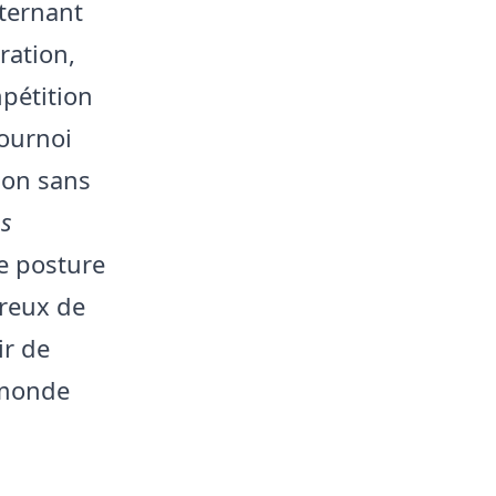
ternant
ration,
mpétition
ournoi
ion sans
ns
ne posture
ireux de
ir de
 monde