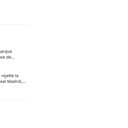
marque
hase de
 rejette la
Real Madrid,
embuscade