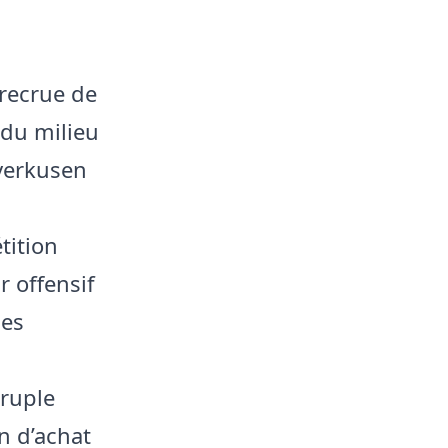
 recrue de
 du milieu
everkusen
tition
r offensif
ues
ruple
on d’achat