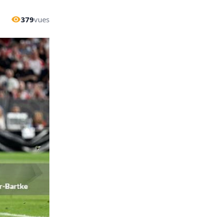
379
vues