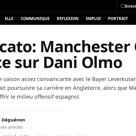
Direct
ELLE
COMMUNIQUE
REFLEXION
EMPLOI
PORTRAIT
cato: Manchester 
ce sur Dani Olmo
e saison assez convaincante avec le Bayer Leverkuse
it poursuivre sa carrière en Angleterre, alors que M
ffrir le milieu offensif espagnol.
c Déguénon
 ses articles