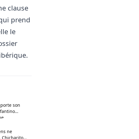
ne clause
 qui prend
lle le
ossier
ibérique.
pporte son
nfantino
ue
ens ne
 Chicharito