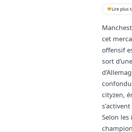
Lire plus 
Mancheste
cet mercat
offensif 
sort d’un
d’Allemag
confondue
cityzen, 
s’activent
Selon les
champion d