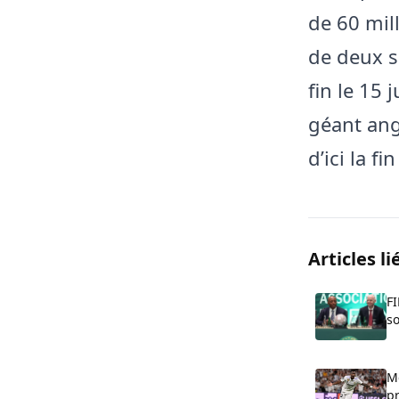
de 60 mil
de deux se
fin le 15 
géant ang
d’ici la f
Articles li
FI
so
Me
p