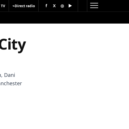
f
X
◎
▶
⌁
 TV
Direct radio
City
n, Dani
anchester