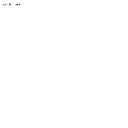
onaldo face
son arrogance