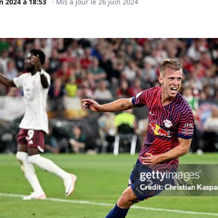
in 2024
à
18:53
·
Mis à jour le
26 juin 2024