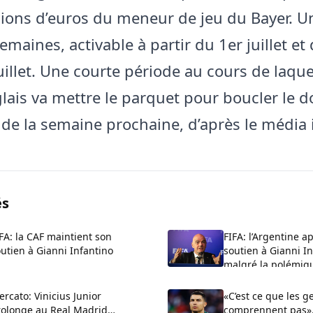
lions d’euros du meneur de jeu du Bayer. U
maines, activable à partir du 1er juillet et
juillet. Une courte période au cours de laque
lais va mettre le parquet pour boucler le d
in de la semaine prochaine, d’après le média 
és
FA: la CAF maintient son
FIFA: l’Argentine a
utien à Gianni Infantino
soutien à Gianni I
malgré la polémiq
rcato: Vinicius Junior
«C’est ce que les g
rolonge au Real Madrid
comprennent pas»,