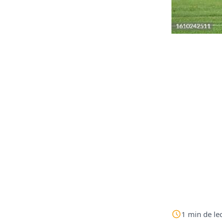
1
min
de le