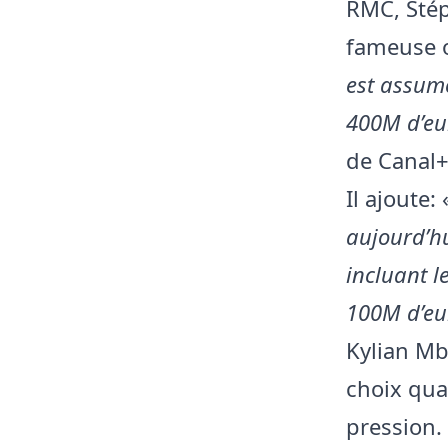
RMC, Stép
fameuse o
est assumé
400M d’eu
de Canal+
Il ajoute: 
aujourd’hu
incluant le
100M d’eur
Kylian Mb
choix qua
pression. 