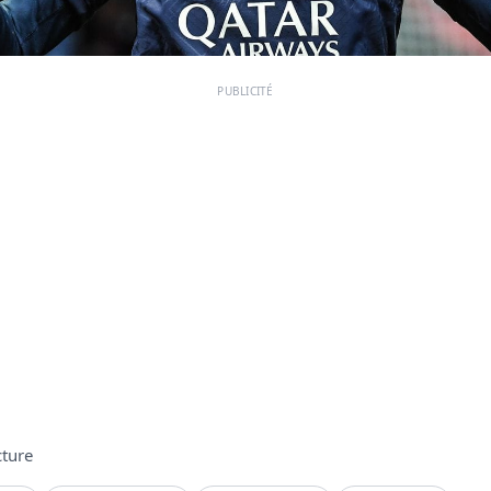
PUBLICITÉ
cture