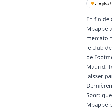
Lire plus 
En fin de 
Mbappé an
mercato h
le club d
de Footme
Madrid. To
laisser pa
Dernièrem
Sport que 
Mbappé po