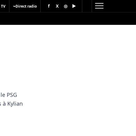
f
X
◎
▶
⌁
 TV
Direct radio
u
 le PSG
 à Kylian