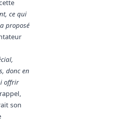
cette
nt, ce qui
i a proposé
ntateur
cial,
s, donc en
 offrir
 rappel,
ait son
e