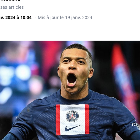
 ses articles
nv. 2024
à
10:04
·
Mis à jour le
19 janv. 2024