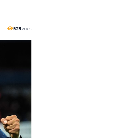
529
vues