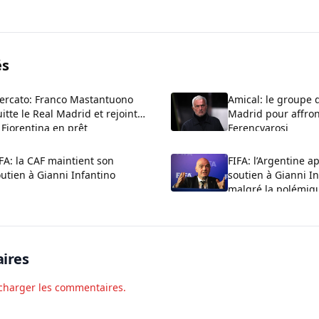
és
ercato: Franco Mastantuono
Amical: le groupe 
itte le Real Madrid et rejoint
Madrid pour affron
 Fiorentina en prêt
Ferencvarosi
FA: la CAF maintient son
FIFA: l’Argentine a
utien à Gianni Infantino
soutien à Gianni I
malgré la polémiq
ires
charger les commentaires.