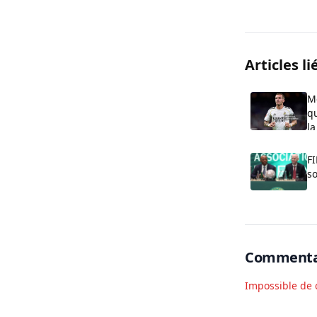
Articles li
M
qu
la
FI
so
Commenta
Impossible de 