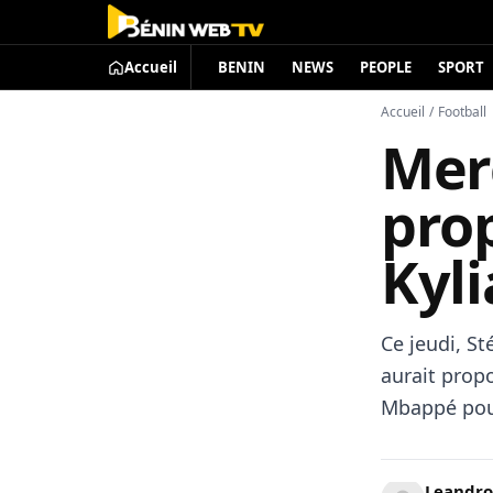
Accueil
BENIN
NEWS
PEOPLE
SPORT
Accueil
/
Football
Merc
pro
Kyl
Ce jeudi, S
aurait propo
Mbappé pour
Leandro