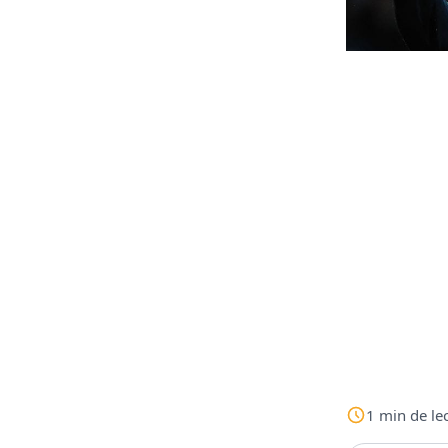
1
min
de le