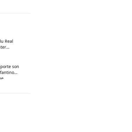
du Real
ter
pporte son
nfantino
ue