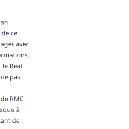
ian
 de ce
gager avec
formations
 le Real
mpte pas
x de RMC
esque à
tant de