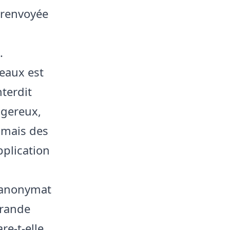
e renvoyée
.
ceaux est
terdit
ngereux,
 mais des
pplication
l’anonymat
grande
re-t-elle,