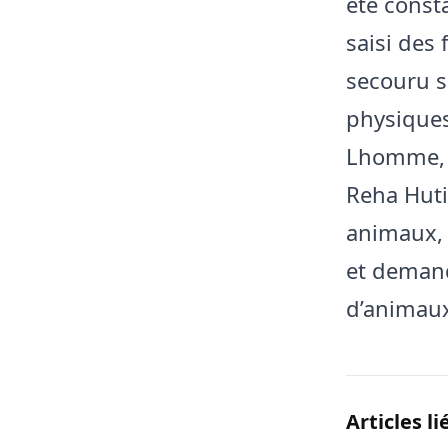
été const
saisi des 
secouru s
physiques
Lhomme, 
Reha Hutin
animaux, 
et demand
d’animau
Articles li