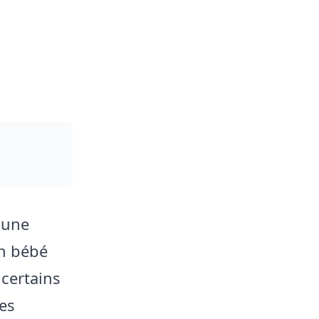
 une
un bébé
 certains
res