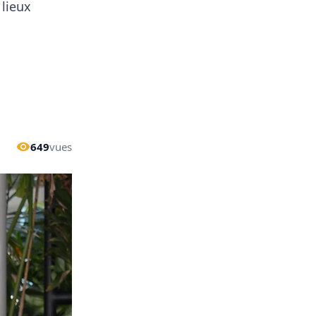
 lieux
649
vues