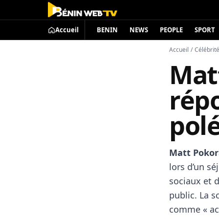
Accueil
BENIN
NEWS
PEOPLE
SPORT
Accueil
/
Célébrit
Mat
rép
pol
Matt Pokor
lors d’un sé
sociaux et 
public. La s
comme « acc