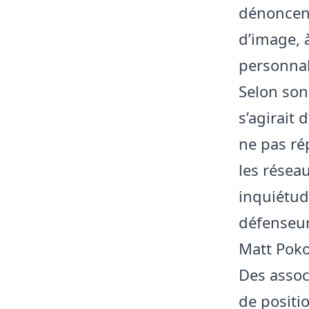
dénoncent
d’image, 
personnal
Selon son
s’agirait 
ne pas ré
les résea
inquiétud
défenseur
Matt Poko
Des assoc
de positi