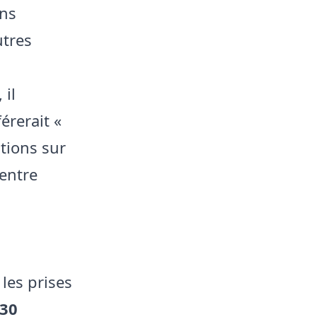
ins
utres
, il
férerait «
tions sur
entre
les prises
 30