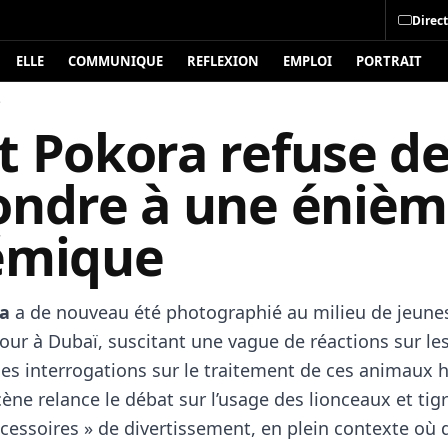
Direct
ELLE
COMMUNIQUE
REFLEXION
EMPLOI
PORTRAIT
é
t Pokora refuse d
ondre à une éniè
émique
a
a de nouveau été photographié au milieu de jeune
jour à Dubaï, suscitant une vague de réactions sur le
des interrogations sur le traitement de ces animaux 
cène relance le débat sur l’usage des lionceaux et tig
essoires » de divertissement, en plein contexte où