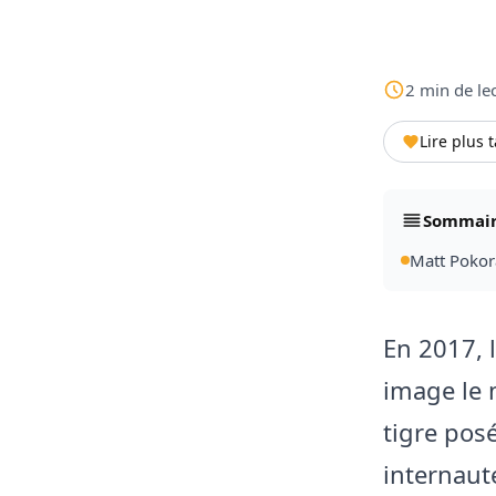
2
min
de le
Lire plus 
Sommai
Matt Pokora
En 2017, 
image le 
tigre posé
internaut