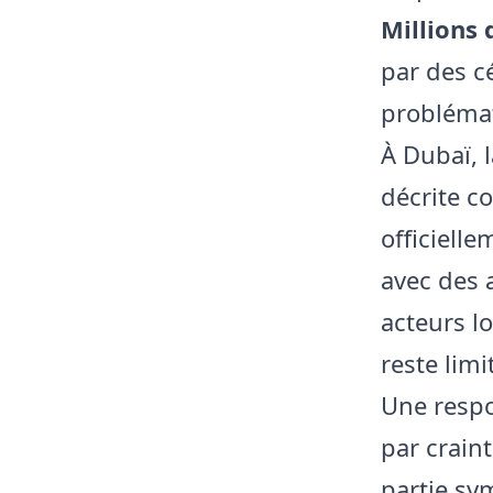
Millions 
par des c
problémat
À Dubaï, l
décrite c
officiell
avec des 
acteurs l
reste limi
Une respo
par craint
partie sym