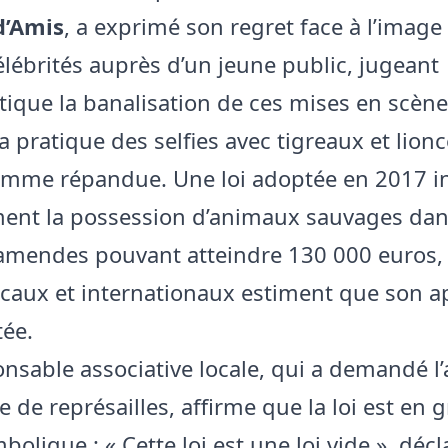
d’Amis
, a exprimé son regret face à l’imag
élébrités auprès d’un jeune public, jugeant
ique la banalisation de ces mises en scène
a pratique des selfies avec tigreaux et lion
omme répandue. Une loi adoptée en 2017 in
ement la possession d’animaux sauvages da
amendes pouvant atteindre 130 000 euros,
ocaux et internationaux estiment que son a
tée.
nsable associative locale, qui a demandé 
e de représailles, affirme que la loi est en 
bolique : « Cette loi est une loi vide », décla