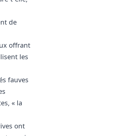
nt de
ux offrant
lisent les
bés fauves
es
es, « la
ives ont