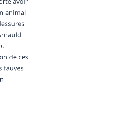
orte avoir
’un animal
lessures
Arnauld
n
.
ion de ces
s fauves
on