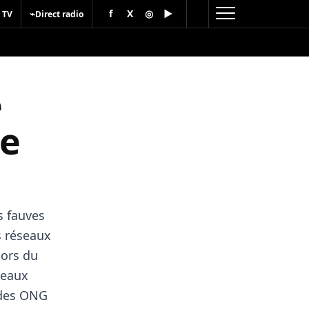
f
X
◎
▶
⌁
 TV
Direct radio
e
me
s fauves
s réseaux
hors du
reaux
 des ONG