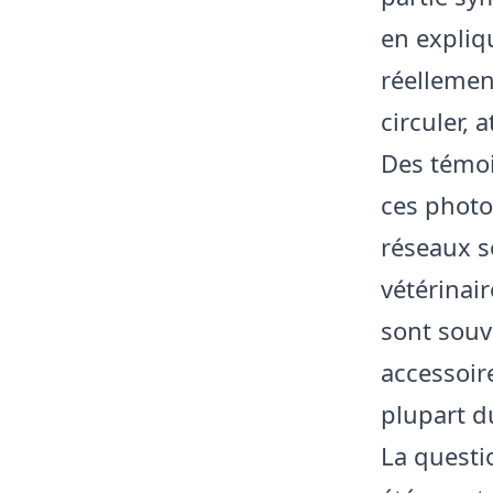
en expliq
réellemen
circuler, a
Des témoin
ces photos
réseaux s
vétérinai
sont souv
accessoire
plupart d
La questi