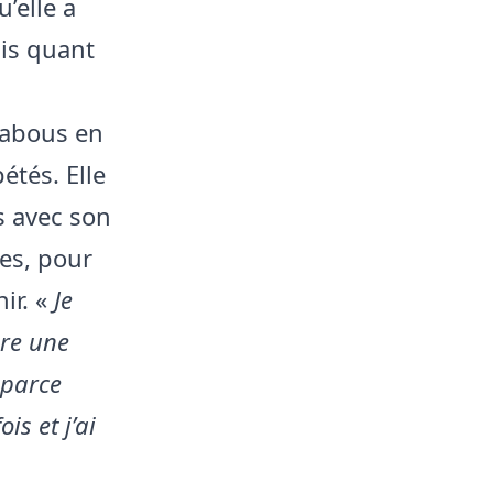
’elle a
ais quant
 tabous en
tés. Elle
s avec son
es, pour
ir. «
Je
ire une
 parce
is et j’ai