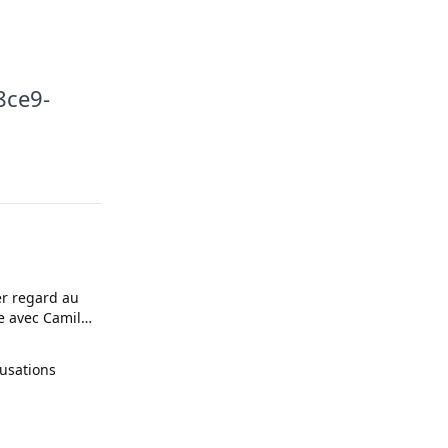
8ce9-
r regard au
e avec Camille
usations