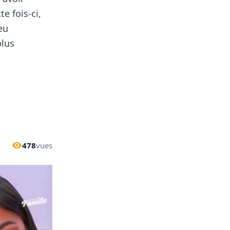
e fois-ci,
eu
plus
478
vues