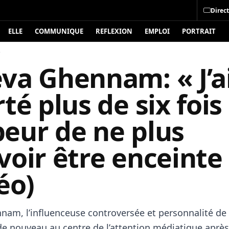
Direct
ELLE
COMMUNIQUE
REFLEXION
EMPLOI
PORTRAIT
é
va Ghennam: « J’a
té plus de six fois
 peur de ne plus
oir être enceinte
éo)
am, l’influenceuse controversée et personnalité de l
 de nouveau au centre de l’attention médiatique après