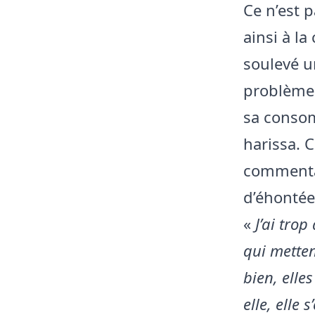
Ce n’est 
ainsi à la
soulevé u
problèmes
sa consom
harissa. 
commentai
d’éhontée
«
J’ai tro
qui mette
bien, elle
elle, elle 