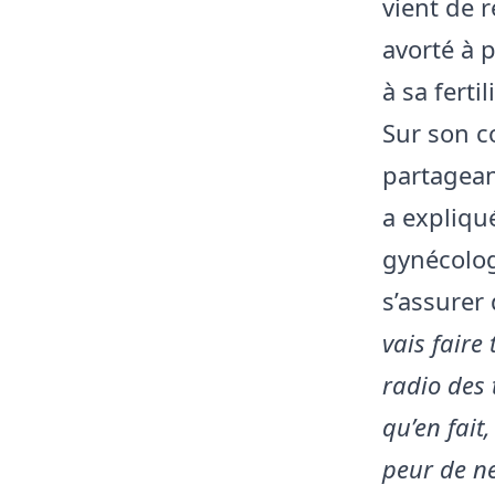
vient de r
avorté à 
à sa fertil
Sur son c
partagean
a expliqué
gynécolog
s’assurer 
vais faire
radio des 
qu’en fait,
peur de ne