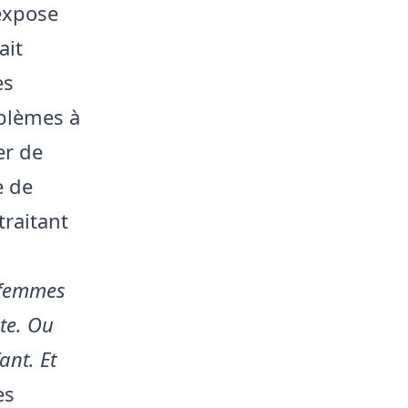
expose
ait
es
oblèmes à
er de
e de
traitant
s femmes
te. Ou
ant. Et
es