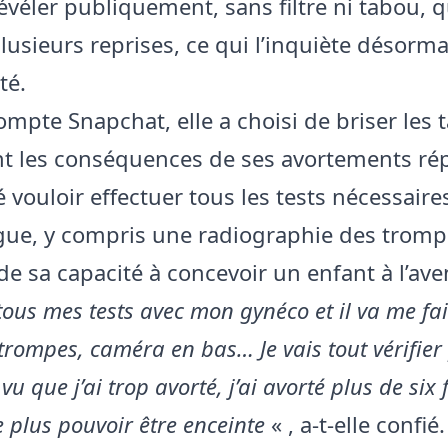
évéler publiquement, sans filtre ni tabou, qu
plusieurs reprises, ce qui l’inquiète désorm
ité.
ompte Snapchat, elle a choisi de briser les
t les conséquences de ses avortements répé
 vouloir effectuer tous les tests nécessaire
ue, y compris une radiographie des tromp
de sa capacité à concevoir un enfant à l’aven
 tous mes tests avec mon gynéco et il va me fa
trompes, caméra en bas… Je vais tout vérifier
 vu que j’ai trop avorté, j’ai avorté plus de six fo
 plus pouvoir être enceinte
« , a-t-elle confié.