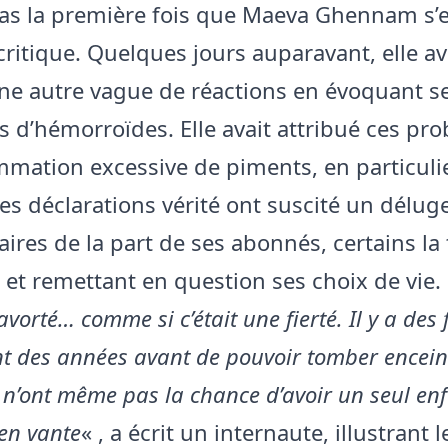
pas la première fois que Maeva Ghennam s’
 critique. Quelques jours auparavant, elle av
ne autre vague de réactions en évoquant s
 d’hémorroïdes. Elle avait attribué ces pr
mation excessive de piments, en particuli
Ces déclarations vérité ont suscité un délug
res de la part de ses abonnés, certains la 
 et remettant en question ses choix de vie.
p avorté… comme si c’était une fierté. Il y a de
nt des années avant de pouvoir tomber encein
s n’ont même pas la chance d’avoir un seul enf
s’en vante
« , a écrit un internaute, illustrant l