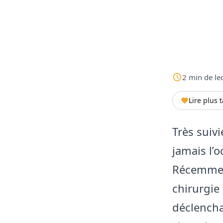
2
min
de le
Lire plus 
Très suiv
jamais l’
Récemment
chirurgie
déclencha