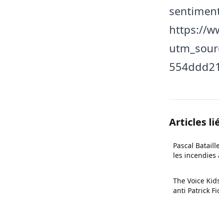
sentiment
https://
utm_sour
554ddd2
Articles li
Pascal Bataill
les incendies
The Voice Kid
anti Patrick Fi