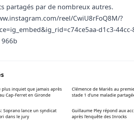
s partagés par de nombreux autres.
www.instagram.com/reel/CwiU8rFoQ8M/?
ce=ig_embed&ig_rid=c74ce5aa-d1c3-44cc-
1966b
és
e plus inquiet que jamais après
Clémence de Mariés au premie
 au Cap-Ferret en Gironde
stade 1 d’une maladie partagé
Cerf
s: Soprano lance un syndicat
Guillaume Pley répond aux acc
ori dans le jury
après l’enquête des Inrocks