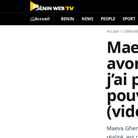
Accueil
BENIN
NEWS
PEOPLE
SPORT
Accueil
/
Célébrit
Mae
avor
j’ai
pouv
(vid
Maeva Ghenn
réalité, est