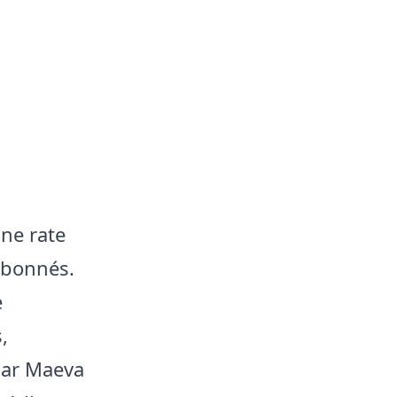
ne rate
 abonnés.
e
,
car Maeva