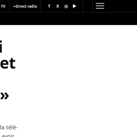
f
X
◎
▶
⌁
 TV
Direct radio
i
 et
 »
a télé-
 avoir