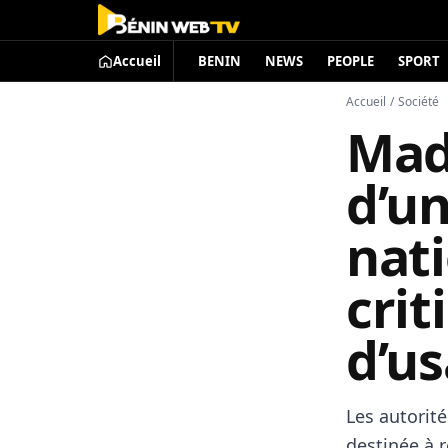
Accueil
BENIN
NEWS
PEOPLE
SPORT
Accueil
/
Société
Mad
d’un
nati
crit
d’u
Les autorit
destinée à r