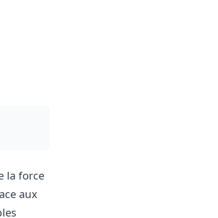
 la force
face aux
bles