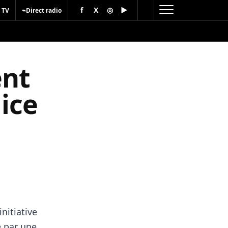
f
X
◎
▶
⌁
 TV
Direct radio
ent
lice
s
nitiative
e par une