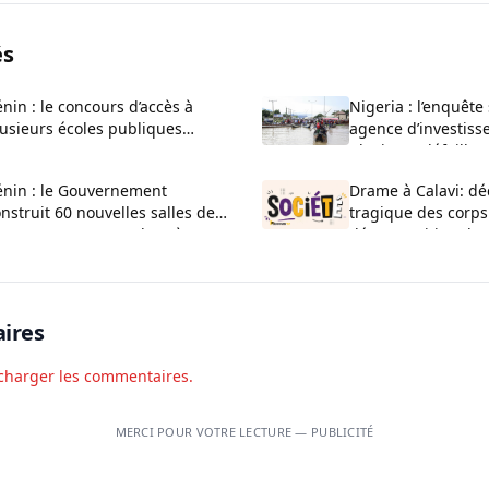
és
nin : le concours d’accès à
Nigeria : l’enquête
usieurs écoles publiques
agence d’investiss
uvert pour 2026-2027
plusieurs défaillan
administratives
énin : le Gouvernement
Drame à Calavi: dé
nstruit 60 nouvelles salles de
tragique des corps
asse au CEG La Verdure à
décomposition d’u
uèdo
Kansounkpa
ires
charger les commentaires.
MERCI POUR VOTRE LECTURE — PUBLICITÉ