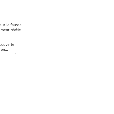
 sur la fausse
ement révèle
ces
couverte
 en
n couple à