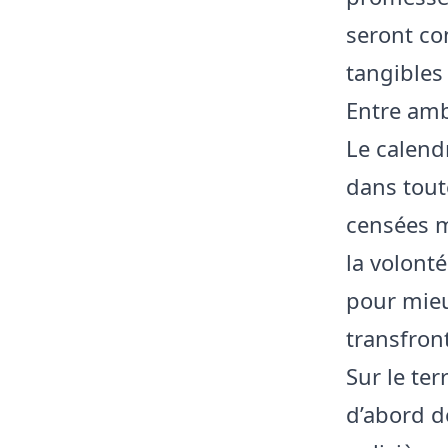
seront co
tangibles 
Entre ambi
Le calendr
dans tout
censées m
la volont
pour mieux
transfront
Sur le te
d’abord d