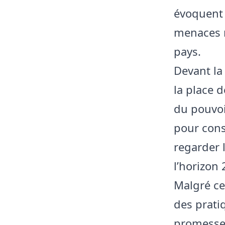
évoquent e
menaces n
pays.
Devant la
la place 
du pouvoi
pour cons
regarder 
l’horizon 
Malgré ce
des prati
promesses