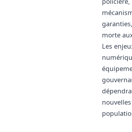
policière
mécanisme
garanties,
morte aux
Les enjeu
numérique
équipeme
gouvernan
dépendra 
nouvelles 
population