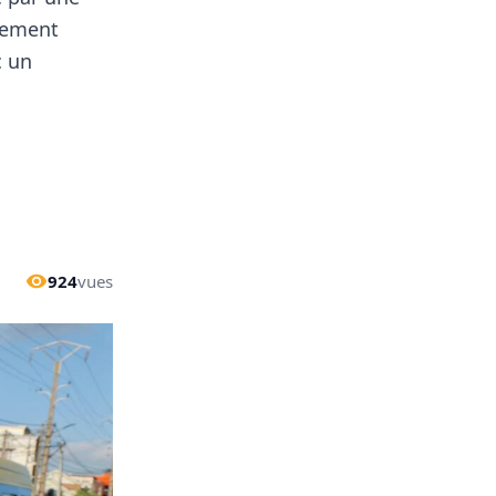
ncement
c un
924
vues