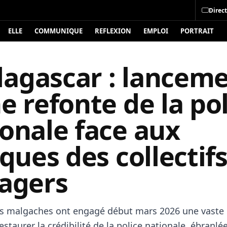
Direct
ELLE
COMMUNIQUE
REFLEXION
EMPLOI
PORTRAIT
agascar : lancem
e refonte de la po
onale face aux
iques des collectif
sagers
és malgaches ont engagé début mars 2026 une vaste i
estaurer la crédibilité de la police nationale, ébranlé