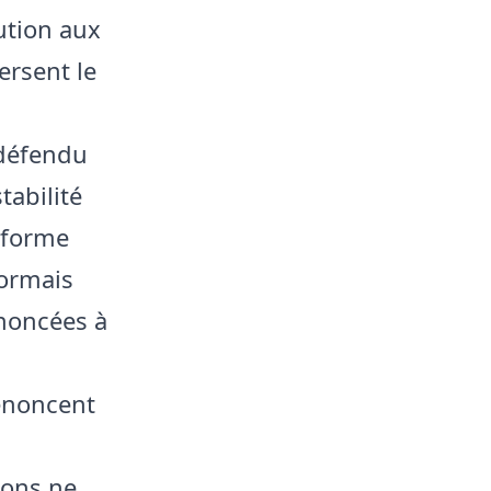
tution aux
ersent le
 défendu
tabilité
éforme
sormais
nnoncées à
dénoncent
ions ne