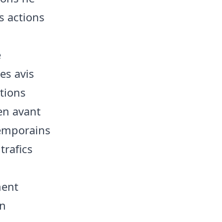
s actions
e
es avis
tions
en avant
temporains
trafics
ment
on