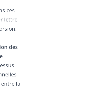
ns ces
r lettre
orsion.
ion des
e
cessus
nnelles
 entre la