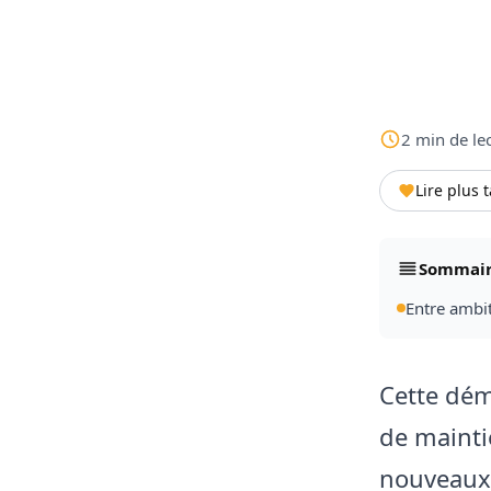
2
min
de le
Lire plus 
Sommai
Entre ambit
Cette dém
de mainti
nouveaux 