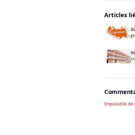
Articles li
Bé
pl
o
B
co
cl
O
Commenta
Impossible de 