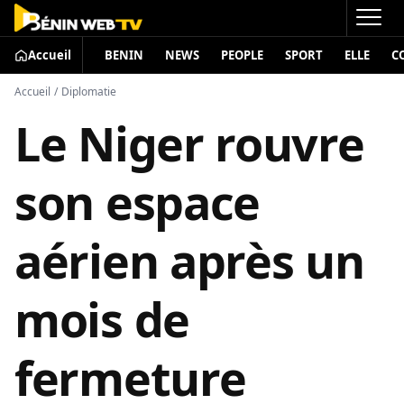
Accueil
BENIN
NEWS
PEOPLE
SPORT
ELLE
C
Accueil
/
Diplomatie
Le Niger rouvre
son espace
aérien après un
mois de
fermeture