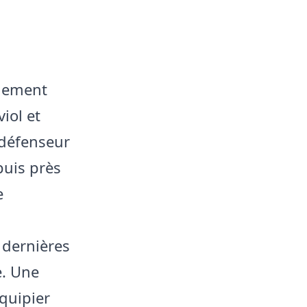
alement
iol et
 défenseur
puis près
e
 dernières
e. Une
quipier