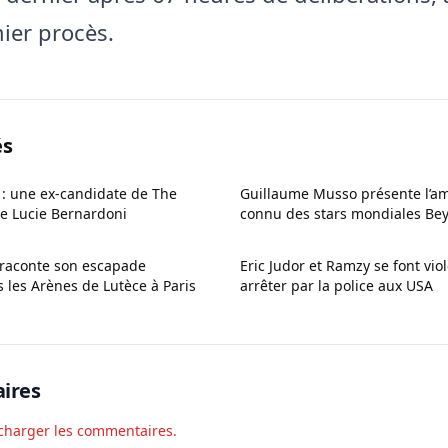
ier procès.
és
: une ex-candidate de The
Guillaume Musso présente l’am
e Lucie Bernardoni
connu des stars mondiales Bey
i raconte son escapade
Eric Judor et Ramzy se font vi
 les Arènes de Lutèce à Paris
arrêter par la police aux USA
ires
charger les commentaires.