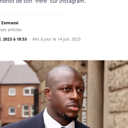
endroit de son “frère” sur Instagram.
 Zomassi
 ses articles
l. 2023
à
18:53
·
Mis à jour le
14 juil. 2023