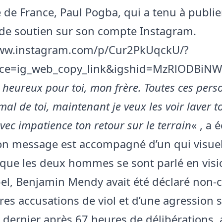
 de France, Paul Pogba, qui a tenu à publie
e soutien sur son compte Instagram.
www.instagram.com/p/Cur2PkUqckU/?
ce=ig_web_copy_link&igshid=MzRlODBiNW
si heureux pour toi, mon frère. Toutes ces per
mal de toi, maintenant je veux les voir laver 
avec impatience ton retour sur le terrain
« , a é
on message est accompagné d’un qui visuel
que les deux hommes se sont parlé en visi
el, Benjamin Mendy avait été déclaré non-
tres accusations de viol et d’une agression 
r dernier après 67 heures de délibérations,