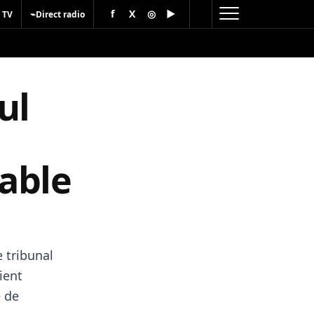
f
X
◎
▶
⌁
 TV
Direct radio
ul
able
 tribunal
ient
e de