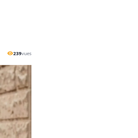
239
vues