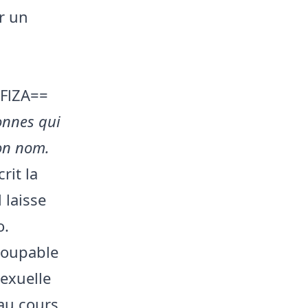
r un
FlZA==
sonnes qui
ton nom.
crit la
 laisse
o.
coupable
sexuelle
 au cours