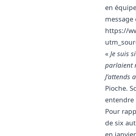
en équipe
message d
https://
utm_sour
«
Je suis 
parlaient 
J’attends 
Pioche. S
entendre 
Pour rapp
de six au
en janvie