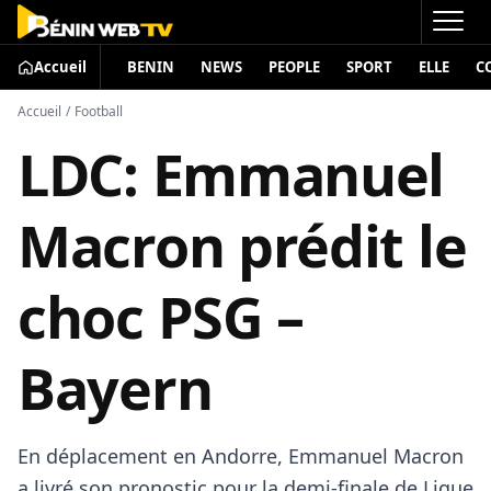
Accueil
BENIN
NEWS
PEOPLE
SPORT
ELLE
C
Accueil
/
Football
LDC: Emmanuel
Macron prédit le
choc PSG –
Bayern
En déplacement en Andorre, Emmanuel Macron
a livré son pronostic pour la demi-finale de Ligue