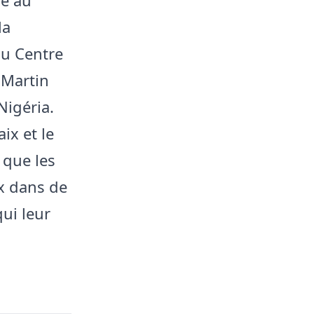
la
au Centre
 Martin
Nigéria.
ix et le
 que les
ix dans de
ui leur