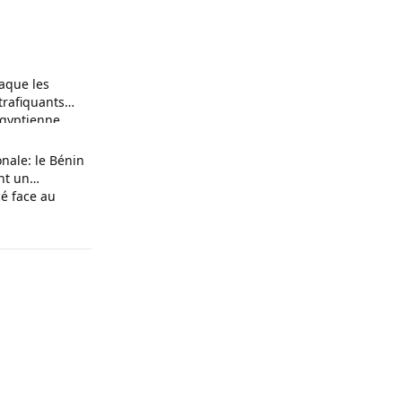
raque les
trafiquants
 égyptienne
nale: le Bénin
ent un
cé face au