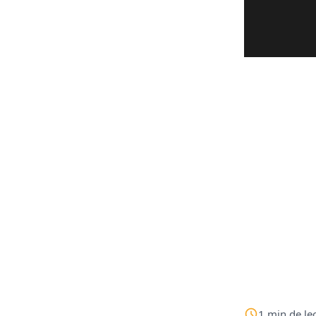
1
min
de le