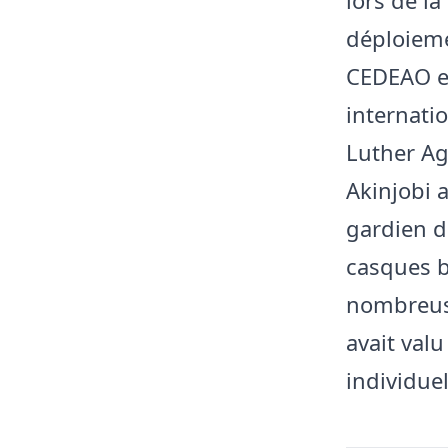
déploieme
CEDEAO en
internati
Luther Ag
Akinjobi a
gardien d
casques b
nombreuse
avait val
individuel