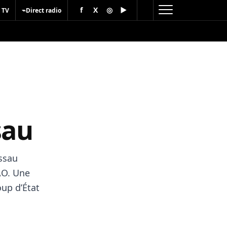
f
X
◎
▶
⌁
 TV
Direct radio
sau
issau
AO. Une
oup d’État