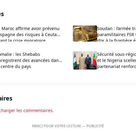
és
 Maroc affirme avoir prévenu
Soudan : l’armée t
Espagne des risques à Ceuta
paramilitaires FSR 
ant la crise migratoire
d’or à la frontière
malie : les Shebabs
Sécurité sous-régio
nregistrent des avancées dans
et le Nigeria scell
 centre du pays
partenariat renfor
terrorisme
ires
charger les commentaires.
MERCI POUR VOTRE LECTURE — PUBLICITÉ