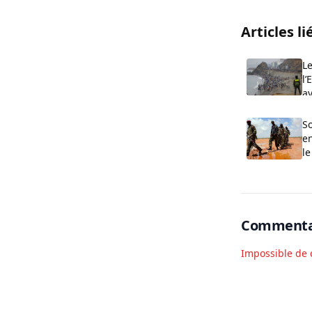
Articles li
Le
l’
av
So
e
le
Commenta
Impossible de 