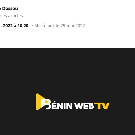
 Dossou
 ses articles
r. 2022
à
10:20
·
Mis à jour le
29 mai 2022