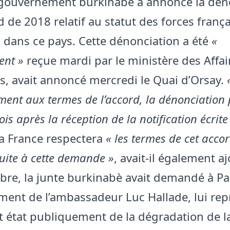
 gouvernement burkinabè a annoncé la dén
d de 2018 relatif au statut des forces franç
 dans ce pays. Cette dénonciation a été
«
ent »
reçue mardi par le ministère des Affai
s, avait annoncé mercredi le Quai d’Orsay.
ent aux termes de l’accord, la dénonciation
ois après la réception de la notification écrite
La France respectera
« les termes de cet acco
uite à cette demande »
, avait-il également aj
re, la junte burkinabè avait demandé à Par
ent de l’ambassadeur Luc Hallade, lui re
ait état publiquement de la dégradation de l