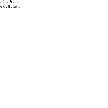
 à la France
ne de Bokar
oches