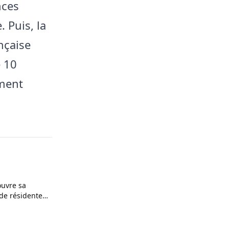
nces
 Puis, la
ançaise
e 10
ement
ouvre sa
de résidente