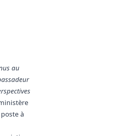
enus au
mbassadeur
erspectives
 ministère
 poste à