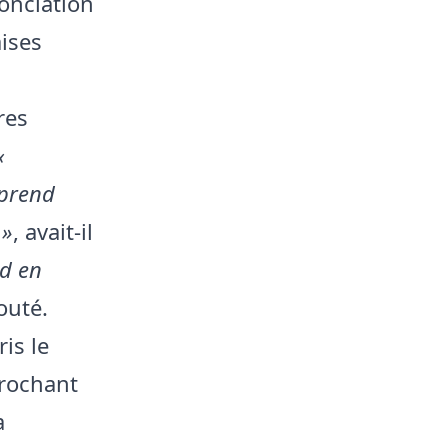
onciation
aises
res
«
 prend
 »
, avait-il
rd en
outé.
is le
prochant
a