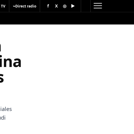
f
X
◎
▶
⌁
 TV
Direct radio
n
ina
s
iales
udi