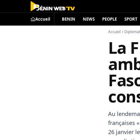
Accueil
BENIN
NEWS
PEOPLE
SPORT
Accueil
/
Diplomat
La F
amb
Fas
cons
Au lendemai
françaises «
26 janvier 