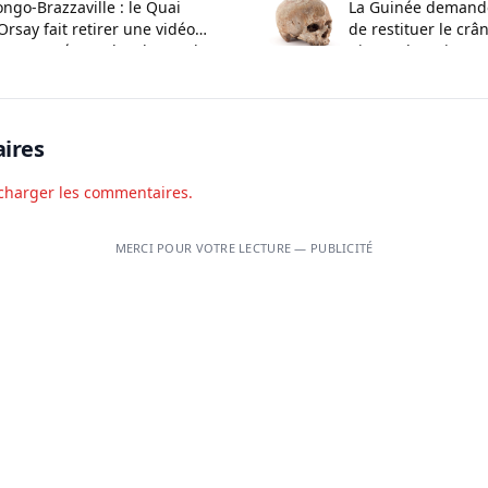
ngo-Brazzaville : le Quai
La Guinée demande
Orsay fait retirer une vidéo
de restituer le crâ
ontroversée sur les demandes
Biro et de trois pr
 visa
ires
charger les commentaires.
MERCI POUR VOTRE LECTURE — PUBLICITÉ