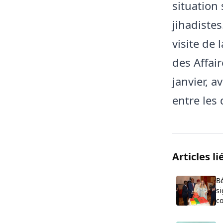
situation 
jihadistes
visite de 
des Affai
janvier, a
entre les
Articles li
Bé
si
co