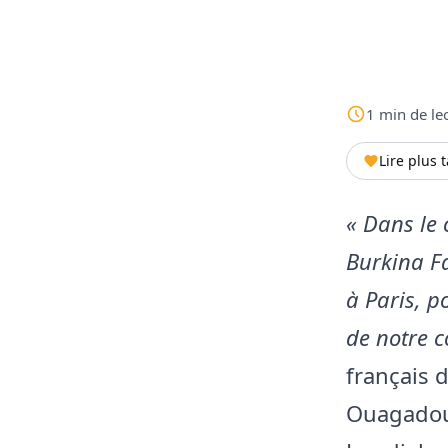
1
min
de le
Lire plus 
« Dans le
Burkina F
à Paris, p
de notre c
français d
Ouagadoug