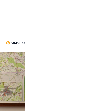
584
vues