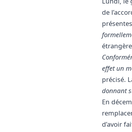
Lundi, le
de l’accor
présentes
formellem
étrangère
Conformém
effet un m
précisé. 
donnant s
En décemb
remplacem
d’avoir f