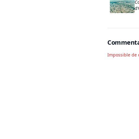
Co
d’
c
de
Commenta
Impossible de 