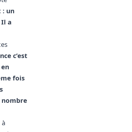
 : un
«
Il a
ces
nce c’est
 en
5eme fois
s
en nombre
 à