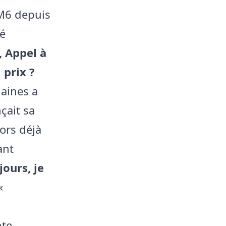
 M6 depuis
té
, Appel à
 prix ?
aines a
nçait sa
lors déjà
ant
jours, je
«
pte