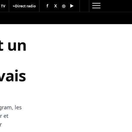
f
X
◎
▶
⌁
 TV
Direct radio
t un
vais
gram, les
r et
r