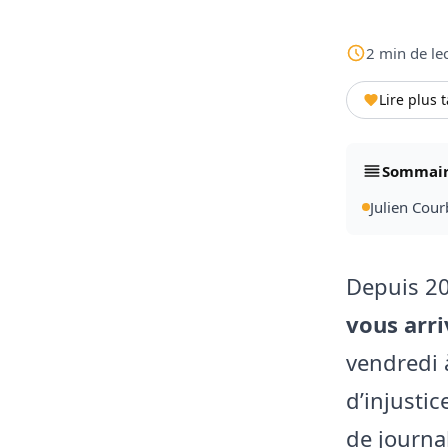
2
min
de le
Lire plus 
Sommai
Julien Cour
Depuis 2
vous arri
vendredi 
d’injusti
de journal