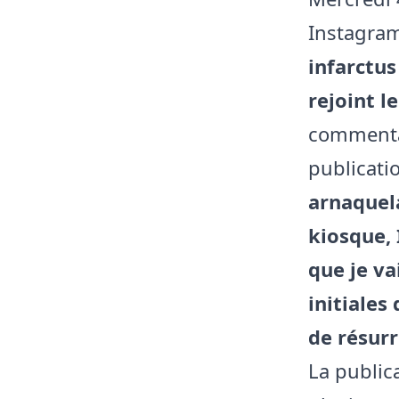
Instagram
infarctus
rejoint l
commentai
publicati
arnaquel
kiosque, 
que je va
initiales
de résurr
La publica