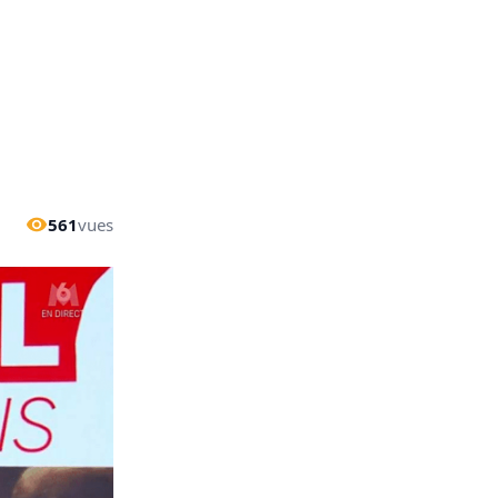
561
vues