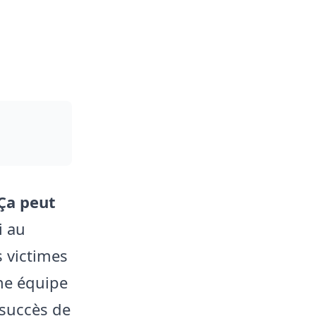
Ça peut
i au
s victimes
une équipe
 succès de