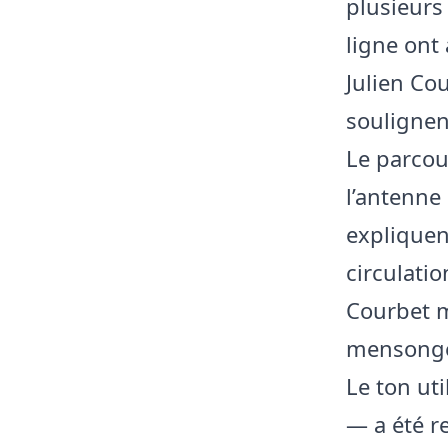
plusieurs
ligne ont
Julien Co
soulignen
Le parcou
l’antenne
expliquent
circulati
Courbet m
mensongèr
Le ton ut
— a été r