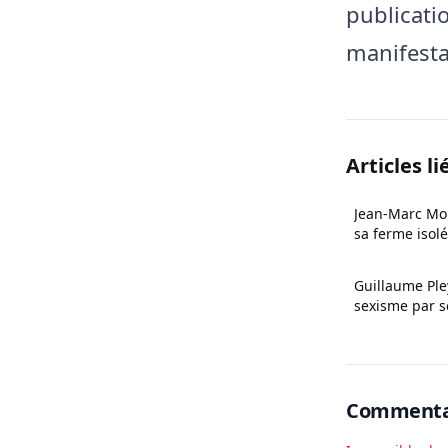
publicatio
manifesta
Articles li
Jean-Marc Mo
sa ferme isol
Guillaume Ple
sexisme par s
enquête des I
Commenta