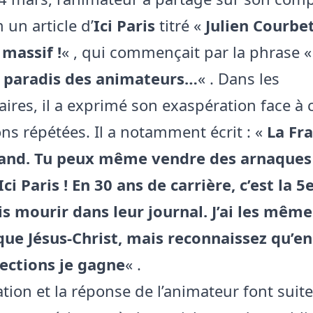
 un article d’
Ici Paris
titré «
Julien Courbet
 massif !
« , qui commençait par la phrase 
e paradis des animateurs…
« . Dans les
res, il a exprimé son exaspération face à 
ons répétées. Il a notamment écrit : «
La Fra
and. Tu peux même vendre des arnaques
Ici Paris ! En 30 ans de carrière, c’est la 
is mourir dans leur journal. J’ai les même
 que Jésus-Christ, mais reconnaissez qu’
ections je gagne
« .
tion et la réponse de l’animateur font suite