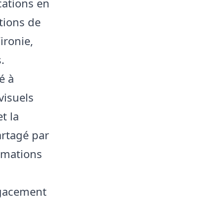
cations en
tions de
ironie,
.
é à
visuels
et la
artagé par
ormations
agacement