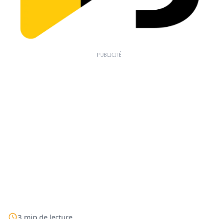
PUBLICITÉ
3
min
de lecture