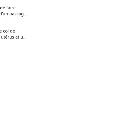
de faire
 d’un passager
nceinte
e col de
 utérus et un
 raconte son