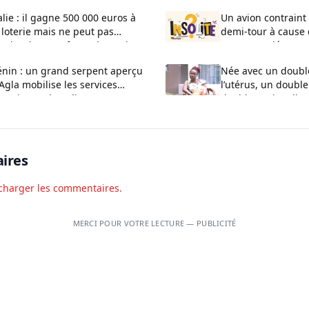
alie : il gagne 500 000 euros à
Un avion contraint 
 loterie mais ne peut pas
demi-tour à cause
ucher l’argent faute de papiers
ayant appelé son e
Bluetooth “bombe”
énin : un grand serpent aperçu
Née avec un doubl
Agla mobilise les services
l’utérus, un double
restiers et la police
double vagin, elle
calvaire
ires
charger les commentaires.
MERCI POUR VOTRE LECTURE — PUBLICITÉ