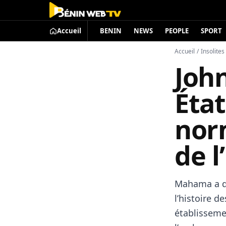
Accueil
BENIN
NEWS
PEOPLE
SPORT
Accueil
/
Insolites
Joh
État
nor
de l
Mahama a dé
l’histoire d
établissemen