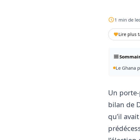
1
min
de le
Lire plus 
Sommai
Le Ghana p
Un porte‑
bilan de 
qu’il ava
prédécess
l’élection