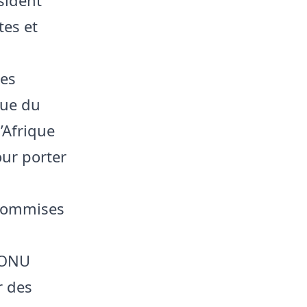
tes et
ses
que du
’Afrique
our porter
 commises
l’ONU
r des