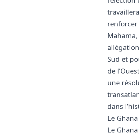
travailler
renforcer 
Mahama, q
allégatio
Sud et pou
de l’Oues
une résol
transatla
dans l’hi
Le Ghana 
Le Ghana 