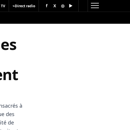
f
X
◎
▶
⌁
 TV
Direct radio
les
ent
nsacrés à
ue des
ité de