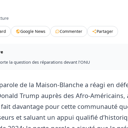
cture
tard
Google News
Commenter
Partager
re
orte la question des réparations devant l’ONU
parole de la Maison‑Blanche a réagi en déf
Donald Trump auprès des Afro‑Américains, 
it fait davantage pour cette communauté qu
eurs et saluant un appui qualifié d’historiq
 de 2024; le porte‑parole a ajouté que le pr