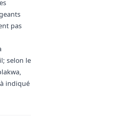
es
igeants
ent pas
a
; selon le
blakwa,
jà indiqué