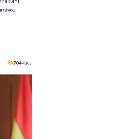
traitant
uentes.
704
vues