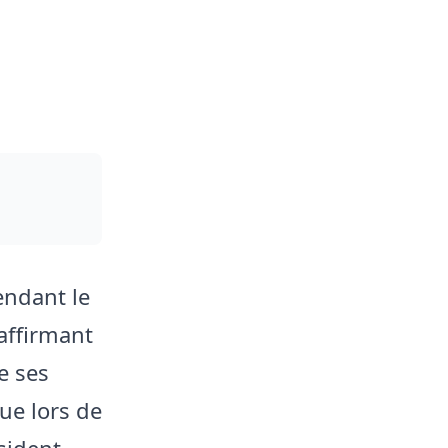
endant le
affirmant
e ses
ue lors de
ésident