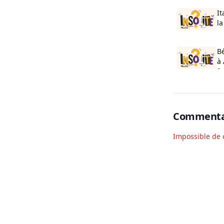
It
la
to
B
à 
fo
Commenta
Impossible de 