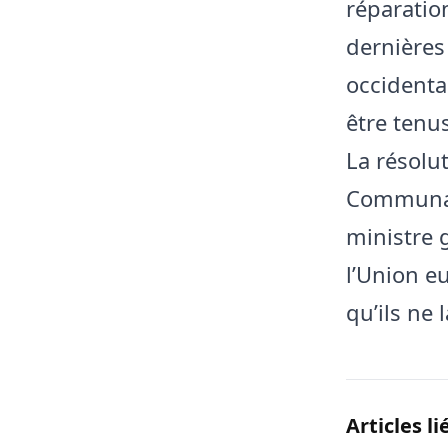
réparatio
dernières
occidenta
être tenu
La résolut
Communaut
ministre 
l’Union e
qu’ils ne 
Articles li