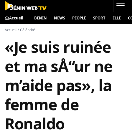
Accueil
BENIN
NEWS
PEOPLE
SPORT
ELLE
C
Accueil
/
Célébrité
«Je suis ruinée
et ma sÅ“ur ne
m’aide pas», la
femme de
Ronaldo