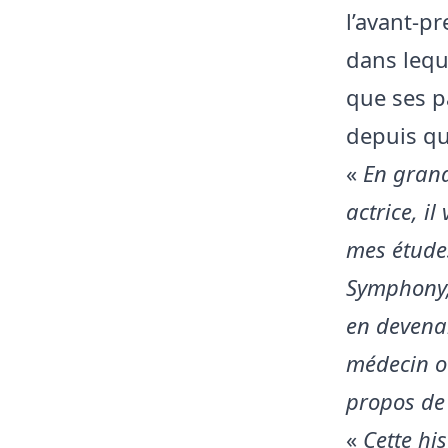
l’avant-p
dans leque
que ses p
depuis qu’
«
En grand
actrice, il
mes études
Symphony, 
en devenan
médecin ou
propos de 
«
Cette hi