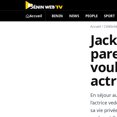
Accueil
BENIN
NEWS
PEOPLE
SPORT
Accueil
/
Célébrit
Jack
pare
vou
actr
En séjour a
l’actrice ve
sa vie privé