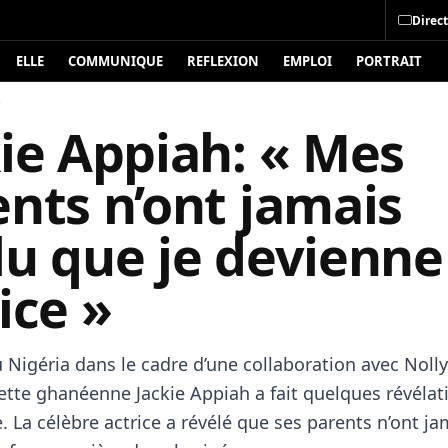
Direct
ELLE
COMMUNIQUE
REFLEXION
EMPLOI
PORTRAIT
é
ie Appiah: « Mes
nts n’ont jamais
lu que je devienne
ice »
u Nigéria dans le cadre d’une collaboration avec Nol
dette ghanéenne Jackie Appiah a fait quelques révélat
e. La célèbre actrice a révélé que ses parents n’ont ja