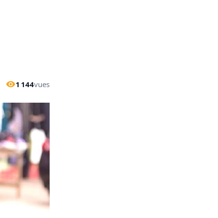
1 144
vues