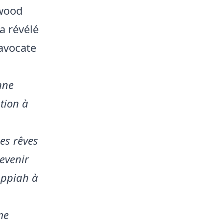
ywood
a révélé
avocate
nne
ntion à
es rêves
devenir
 Appiah à
me