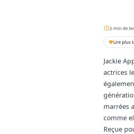
2
min
de le
Lire plus 
Jackie Ap
actrices 
également
génération
marrées a
comme ell
Reçue pou