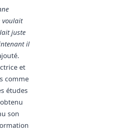
nne
 voulait
ait juste
intenant il
 ajouté.
ctrice et
ées comme
es études
t obtenu
nu son
nformation