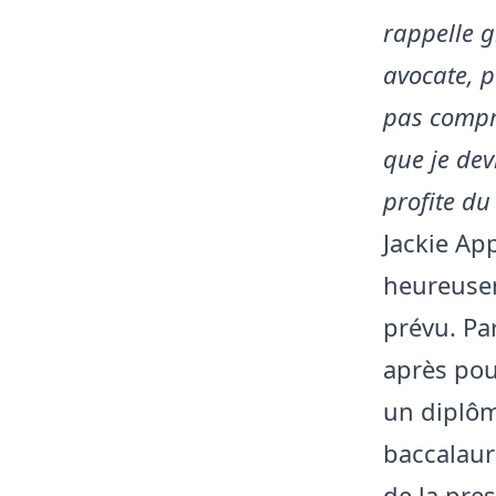
rappelle 
avocate, p
pas compre
que je dev
profite du
Jackie App
heureusem
prévu. Par
après pou
un diplôm
baccalaur
de la pres