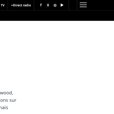
f
X
◎
▶
⌁
 TV
Direct radio
lywood,
ions sur
mais