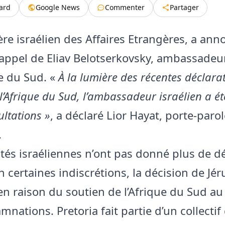
tard
Google News
Commenter
Partager
ère israélien des Affaires Etrangères, a ann
 rappel de Eliav Belotserkovsky, ambassadeur
e du Sud. «
À la lumière des récentes déclara
 l’Afrique du Sud, l’ambassadeur israélien a é
ltations »
, a déclaré Lior Hayat, porte-paro
.
ités israéliennes n’ont pas donné plus de dé
n certaines indiscrétions, la décision de Jé
 en raison du soutien de l’Afrique du Sud a
nations. Pretoria fait partie d’un collectif