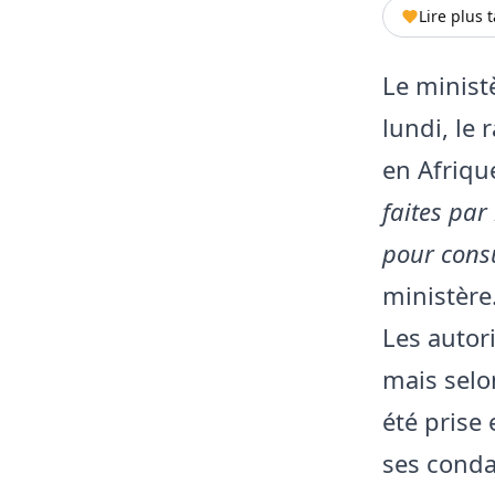
Lire plus 
Le minist
lundi, le
en Afriqu
faites par
pour consu
ministère
Les autor
mais selo
été prise
ses condam