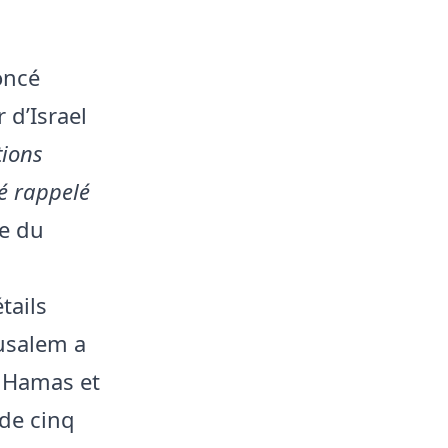
oncé
 d’Israel
tions
té rappelé
le du
tails
rusalem a
u Hamas et
 de cinq