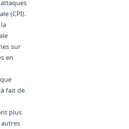
 attaques
le (CPI).
 la
ale
nnes sur
es en
taque
à fait de
ont plus
 autres