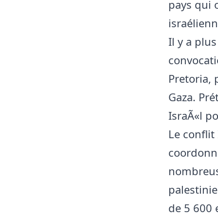
pays qui 
israélienn
Il y a plu
convocati
Pretoria, 
Gaza. Pré
IsraÃ«l p
Le conflit
coordonné
nombreus
palestini
de 5 600 