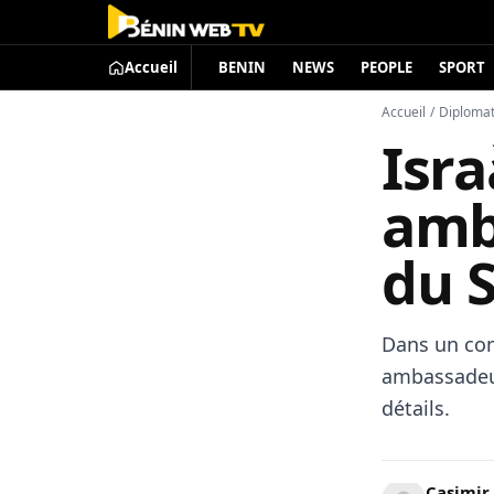
Accueil
BENIN
NEWS
PEOPLE
SPORT
Accueil
/
Diplomat
Isra
amb
du 
Dans un com
ambassadeur
détails.
Casimir