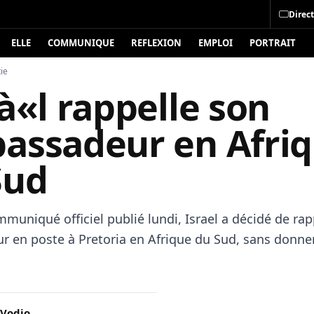
Direct
ELLE
COMMUNIQUE
REFLEXION
EMPLOI
PORTRAIT
ie
à«l rappelle son
assadeur en Afri
Sud
muniqué officiel publié lundi, Israel a décidé de rap
 en poste à Pretoria en Afrique du Sud, sans donne
 Vodjo