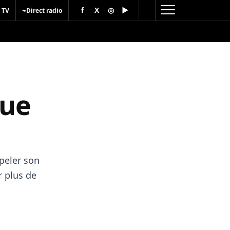
f
X
◎
▶
⌁
 TV
Direct radio
que
peler son
r plus de