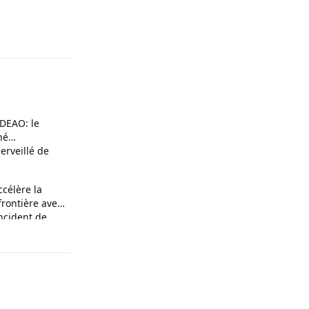
EDEAO: le
né
rveillé de
n
ccélère la
frontière avec
incident de