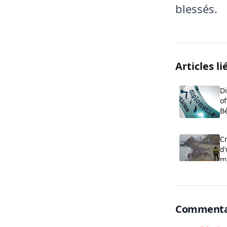
blessés.
Articles li
D
o
B
Cr
d’
m
Commenta