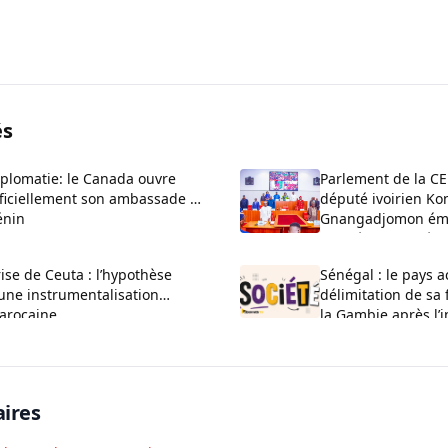
és
iplomatie: le Canada ouvre
Parlement de la C
fficiellement son ambassade au
député ivoirien Ko
énin
Gnangadjomon éme
son séjour au Béni
ise de Ceuta : l’hypothèse
Sénégal : le pays a
une instrumentalisation
délimitation de sa 
arocaine
la Gambie après l’
Bullock
ires