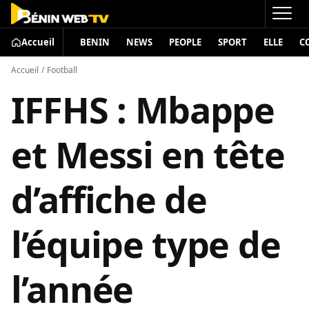
Accueil
BENIN
NEWS
PEOPLE
SPORT
ELLE
C
Accueil
/
Football
IFFHS : Mbappe
et Messi en tête
d’affiche de
l’équipe type de
l’année