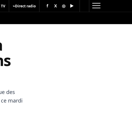
f
X
◎
▶
⌁
 TV
Direct radio
a
ns
ue des
 ce mardi