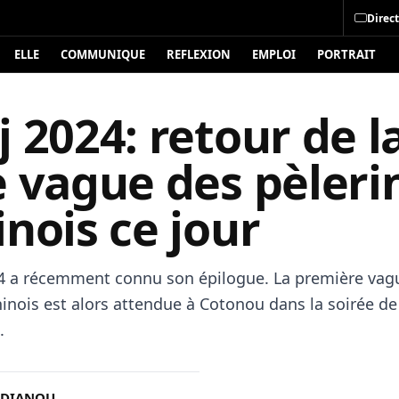
Direct
ELLE
COMMUNIQUE
REFLEXION
EMPLOI
PORTRAIT
 2024: retour de l
e vague des pèleri
nois ce jour
4 a récemment connu son épilogue. La première vag
ninois est alors attendue à Cotonou dans la soirée de
.
 DIANOU