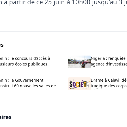
n à partir de ce 25 juin à 10h00 jusqu’au 3 ju
és
nin : le concours d’accès à
Nigeria : l’enquête
usieurs écoles publiques
agence d’investiss
uvert pour 2026-2027
plusieurs défaillan
administratives
énin : le Gouvernement
Drame à Calavi: dé
nstruit 60 nouvelles salles de
tragique des corps
asse au CEG La Verdure à
décomposition d’u
uèdo
Kansounkpa
ires