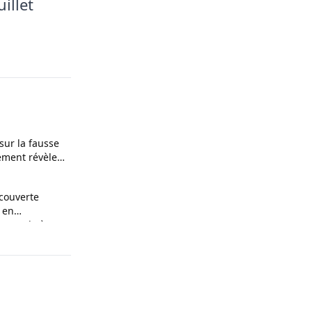
illet
 sur la fausse
ement révèle
ces
couverte
 en
n couple à