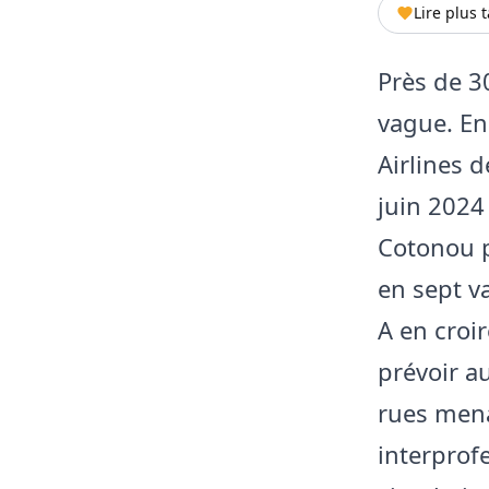
Lire plus 
Près de 3
vague. En
Airlines d
juin 2024
Cotonou p
en sept v
A en croir
prévoir au
rues mena
interprof