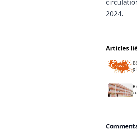
circulatio
2024.
Articles li
Bé
pl
o
B
co
cl
O
Commenta