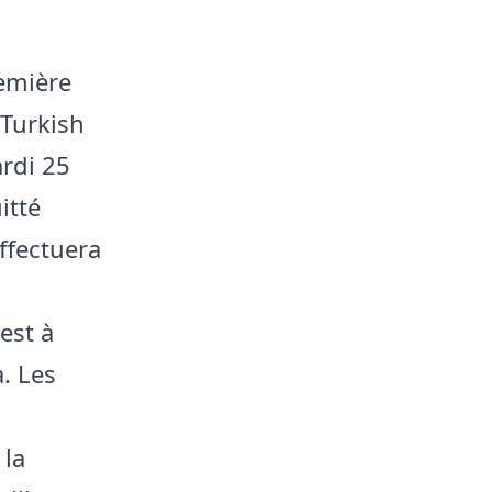
emière
 Turkish
ardi 25
itté
ffectuera
est à
a. Les
 la