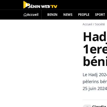
Accueil
BENIN
NEWS
PEOPLE
SPORT
Accueil
/
Société
Hadj
1er
béni
Le Hadj 202
pèlerins bé
25 juin 2024
Claudia