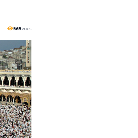
565
vues