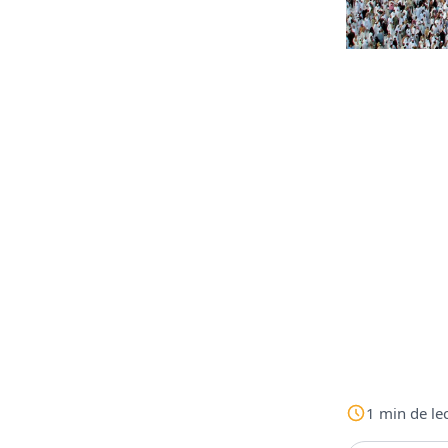
1
min
de le