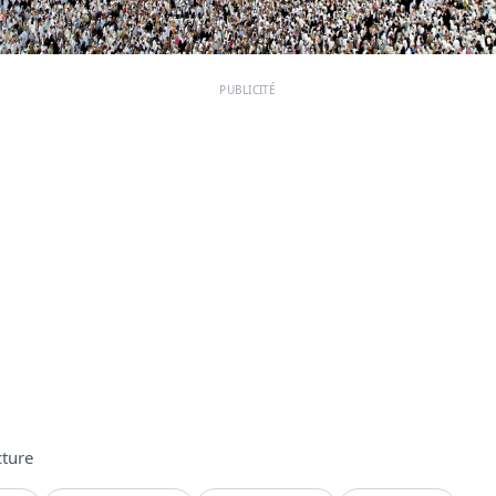
PUBLICITÉ
cture