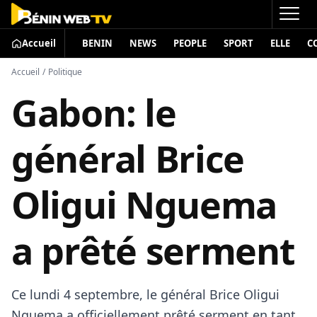
Accueil
BENIN
NEWS
PEOPLE
SPORT
ELLE
C
Accueil
/
Politique
Gabon: le
général Brice
Oligui Nguema
a prêté serment
Ce lundi 4 septembre, le général Brice Oligui
Nguema a officiellement prêté serment en tant