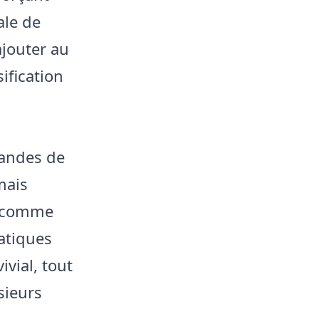
ale de
ajouter au
ification
mandes de
mais
e comme
atiques
vial, tout
usieurs