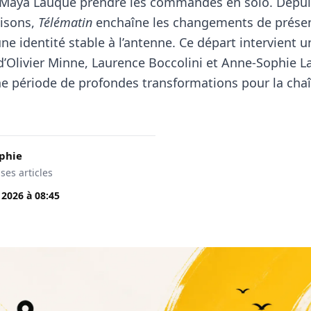
a Maya Lauqué prendre les commandes en solo. Depui
aisons,
Télématin
enchaîne les changements de présen
ne identité stable à l’antenne. Ce départ intervient u
d’Olivier Minne, Laurence Boccolini et Anne-Sophie La
une période de profondes transformations pour la cha
phie
 ses articles
. 2026
à
08:45