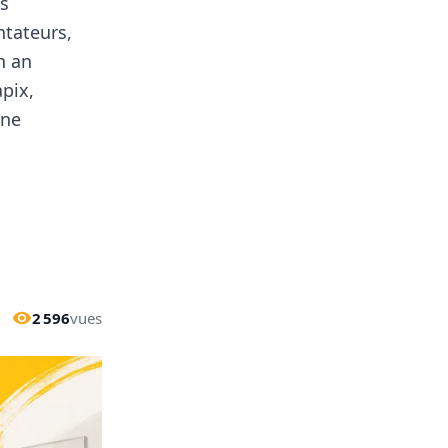
s
tateurs,
n an
pix,
îne
2 596
vues