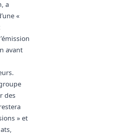
, a
d’une «
t
l’émission
en avant
eurs.
 groupe
r des
restera
ions » et
ats,