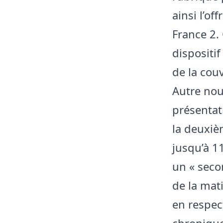
ainsi l’o
France 2.
dispositi
de la couv
Autre nou
présentat
la deuxiè
jusqu’à 1
un « seco
de la mat
en respect
chronique