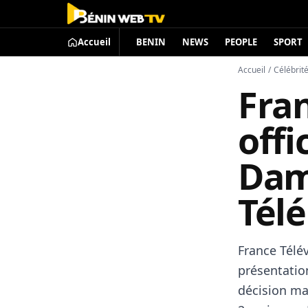
Accueil
BENIN
NEWS
PEOPLE
SPORT
Accueil
/
Célébrit
Fran
offi
Dam
Tél
France Télé
présentati
décision ma