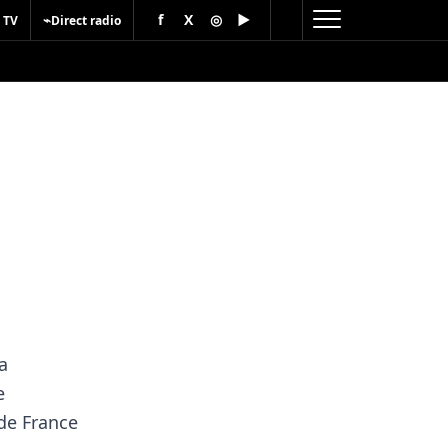
f
X
◎
▶
⌁
 TV
Direct radio
a
e
de France