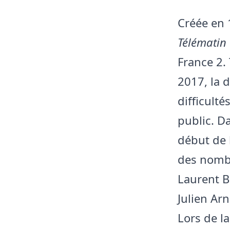
Créée en 
Télématin
France 2.
2017, la 
difficulté
public. D
début de 
des nombr
Laurent B
Julien Ar
Lors de l