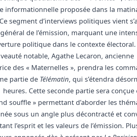
ffre informationnelle proposée dans la matin
 Ce segment d’interviews politiques vient s’
f général de l’émission, marquant une intens
erture politique dans le contexte électoral.
veauté notable, Agathe Lecaron, ancienne
rice des « Maternelles », prendra les com
me partie de
Télématin
, qui s’étendra désor
1 heures. Cette seconde partie sera conçu
nd souffle » permettant d’aborder les thém
inée sous un angle plus décontracté et convi
ant l’esprit et les valeurs de l’émission. Pl
urs annoncés dès à présent par
Le Parisien