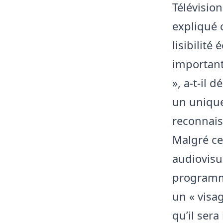
Télévision
expliqué c
lisibilité
important
», a-t-il 
un unique
reconnais
Malgré ce
audiovisu
programme
un « visa
qu’il ser