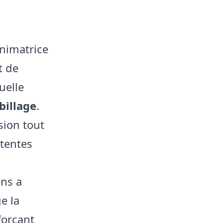
nimatrice
t de
uelle
billage
.
sion tout
tentes
ons a
e la
forçant