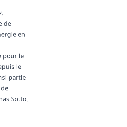
y
,
e de
mergie en
e pour le
epuis le
si partie
 de
mas Sotto,
e