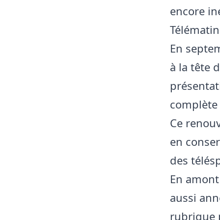
encore in
Télématin
En septem
à la tête 
présentati
complète
Ce renouv
en conser
des télés
En amont d
aussi ann
rubrique 