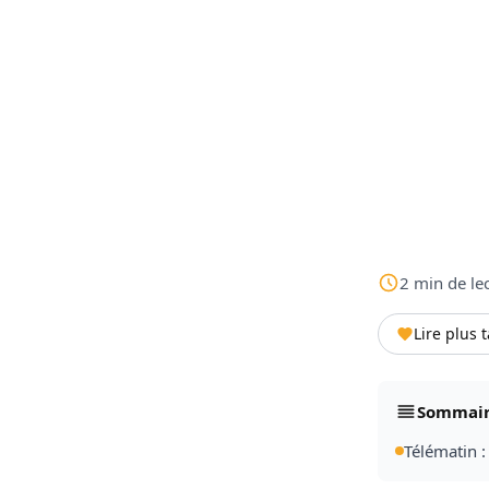
2
min
de le
Lire plus 
Sommai
Télématin :