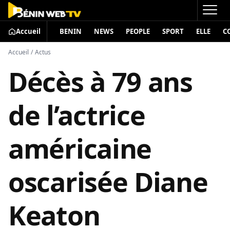
Accueil
BENIN
NEWS
PEOPLE
SPORT
ELLE
C
Accueil
/
Actus
Décès à 79 ans
de l’actrice
américaine
oscarisée Diane
Keaton