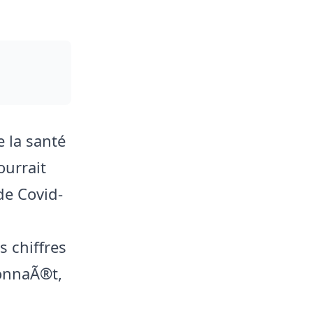
 la santé
ourrait
de Covid-
 chiffres
connaÃ®t,