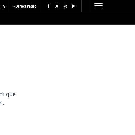
f
X
◎
▶
⌁
 TV
Direct radio
nt que
n,