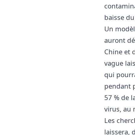
contaminat
baisse du
Un modèle
auront dé
Chine et 
vague lai
qui pourr
pendant p
57 % de l
virus, au 
Les cherc
laissera,