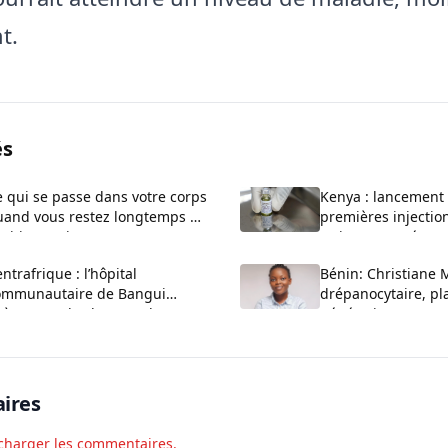
t.
és
 qui se passe dans votre corps
Kenya : lancement
uand vous restez longtemps en
premières injectio
sition assise
traitement préventi
VIH
ntrafrique : l’hôpital
Bénin: Christiane
ommunautaire de Bangui
drépanocytaire, pl
père avec des lampes de
génération sans s
éléphones face aux délestages
ires
charger les commentaires.