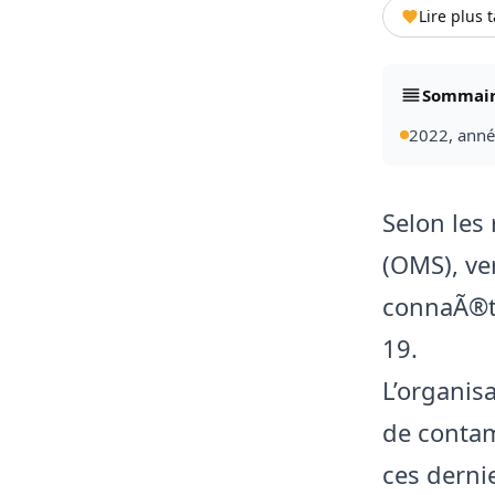
Lire plus 
Sommai
2022, anné
Selon les
(OMS), ve
connaÃ®tr
19.
L’organis
de contam
ces derni