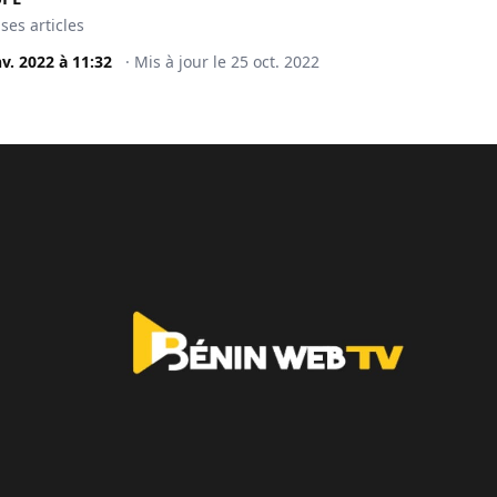
 ses articles
nv. 2022
à
11:32
·
Mis à jour le
25 oct. 2022