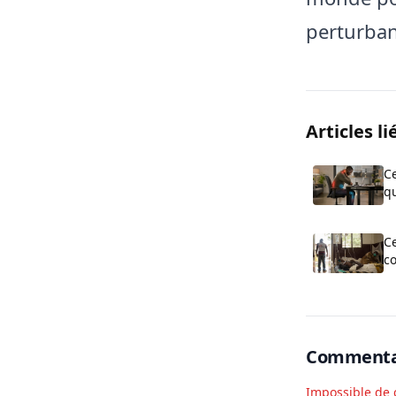
perturban
Articles li
Ce
q
po
Ce
c
o
t
Commenta
Impossible de 