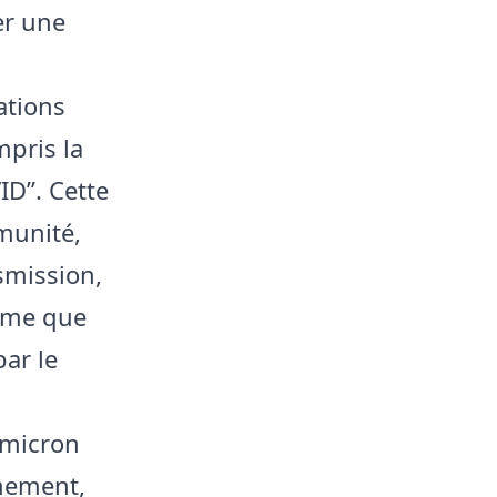
er une
ations
pris la
ID”. Cette
mmunité,
smission,
ime que
par le
Omicron
êmement,