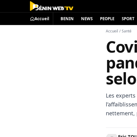
Accueil
BENIN
NEWS
PEOPLE
SPORT
Accueil
/
Santé
Covi
pan
sel
Les experts
l’affaibliss
nettement, p
Eric TO