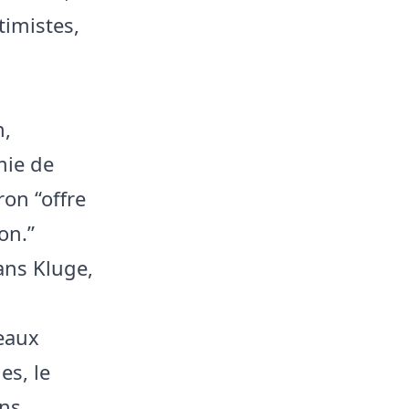
timistes,
n,
mie de
ron “offre
on.”
ans Kluge,
veaux
es, le
ins