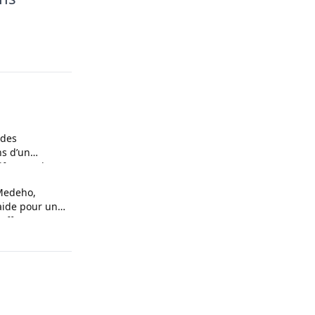
 des
ns d’un
f contre le
 Medeho,
aide pour une
ouffrance