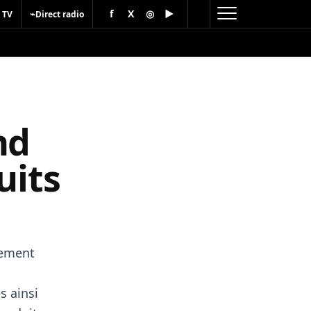
f
X
◎
▶
⌁
 TV
Direct radio
nd
uits
nement
s ainsi