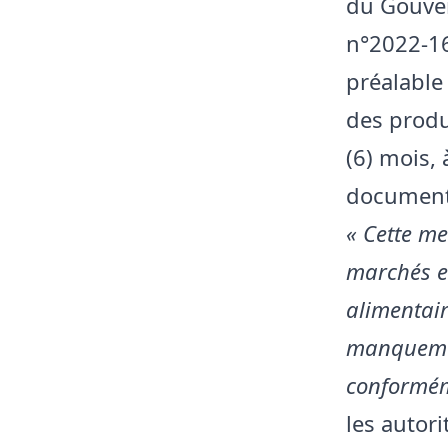
du Gouve
n°2022-16
préalable 
des produ
(6) mois,
document
« Cette me
marchés en
alimentair
manquement
conforméme
les autori