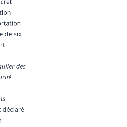
cret
tion
ortation
e de six
nt
ulier des
urité
t
ns
t déclaré
s