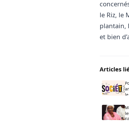
concernés 
le Riz, le
plantain, 
et bien d’
Articles li
Po
a
le
R
Ma
le
Fi