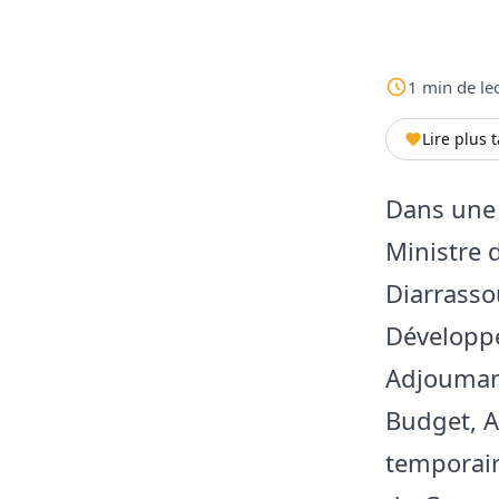
1
min
de le
Lire plus 
Dans une 
Ministre 
Diarrassou
Développe
Adjoumani
Budget, A
temporair