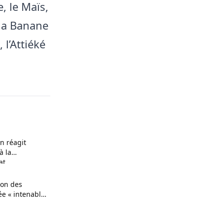
, le Maïs,
 la Banane
 l’Attiéké
on réagit
à la
at
ion des
ée « intenable