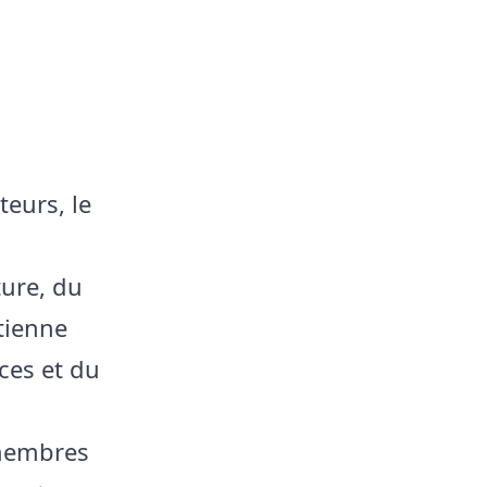
eurs, le
ture, du
tienne
ces et du
 membres