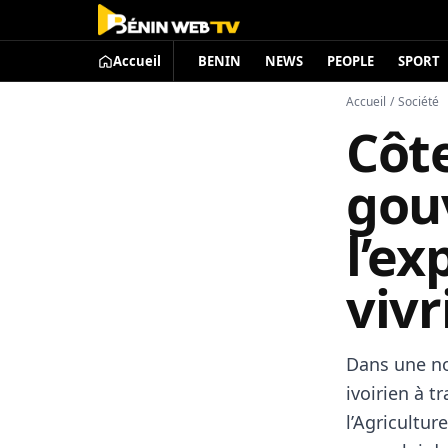
Accueil
BENIN
NEWS
PEOPLE
SPORT
Accueil
/
Société
Côte
gou
l’ex
vivr
Dans une no
ivoirien à t
l’Agricultur