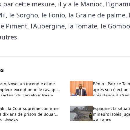
par cette mesure, il y a le Manioc, l’Igname
 Mil, le Sorgho, le Fonio, la Graine de palme,
le Piment, l’Aubergine, la Tomate, le Gombo,
autres.
és
rto-Novo: un incendie d’une
Bénin : Patrice Tal
mpleur exceptionnelle ravage
après son élection 
 secteur du carrefour Beau-
présidence du Sén
ivage
li : la Cour suprême confirme
Espagne : la situat
s dix ans de prison de Bouaré
mineurs isolés jug
ly Sissoko
» à Ceuta