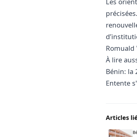
Les orient
précisées
renouvell
d’institu
Romuald 
À lire aus
Bénin: la
Entente s
Articles li
B