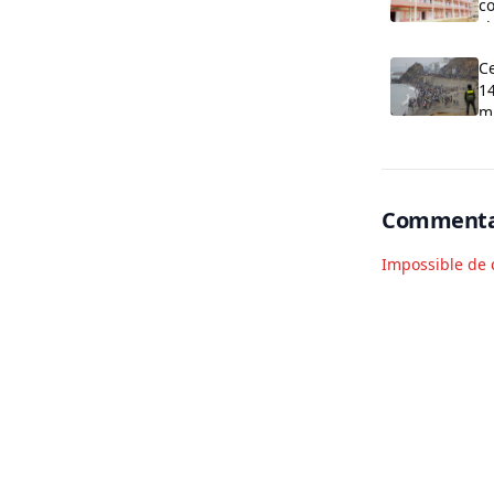
co
cl
O
C
14
m
Commenta
Impossible de 