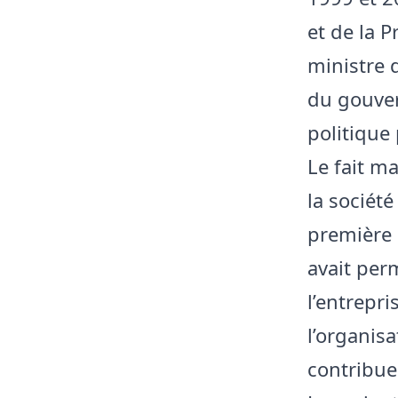
et de la 
ministre 
du gouver
politique
Le fait m
la sociét
première 
avait perm
l’entrepr
l’organis
contribue