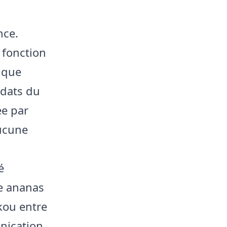
nce.
 fonction
lique
ndats du
ée par
Aucune
é
re ananas
kou entre
nication