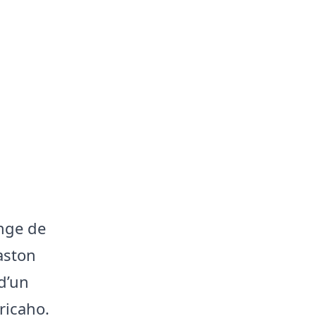
nge de
aston
d’un
ricaho.