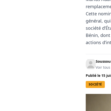
remplacem
Cette nomina
général, qui
société d’Ét
Bénin
, dont
actions d’in
Soussoun
Voir tous
Publié le
15 ju
SOCIÉTÉ