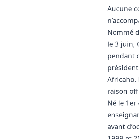
Aucune co
n’accompa
Nommé dir
le 3 juin
pendant d
président
Africaho, 
raison off
Né le 1er
enseignan
avant d’o
1999 et 2