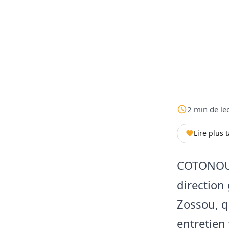
2
min
de le
Lire plus 
COTONOU –
direction
Zossou, q
entretien