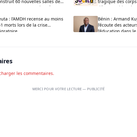
nstruit 60 nouvelles salles de
tragique des corps
asse au CEG La Verdure à
décomposition d’u
uèdo
Kansounkpa
euta : l’AMDH recense au moins
Bénin : Armand Ku
1 morts lors de la crise
l’écoute des acteur
igratoire
l’éducation dans le
Couffo
ires
charger les commentaires.
MERCI POUR VOTRE LECTURE — PUBLICITÉ