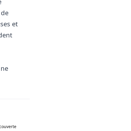
é
 de
ses et
ident
une
couverte