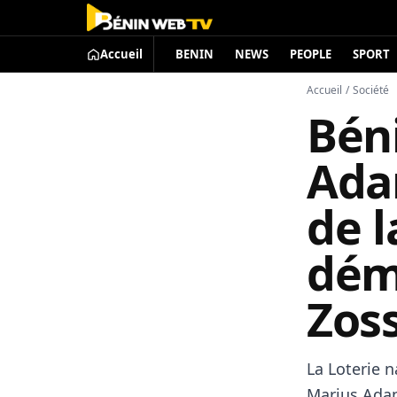
Accueil
BENIN
NEWS
PEOPLE
SPORT
Accueil
/
Société
Béni
Ada
de l
dém
Zos
La Loterie 
Marius Adan