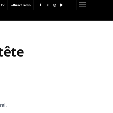
f
X
◎
▶
⌁
 TV
Direct radio
tête
ral.