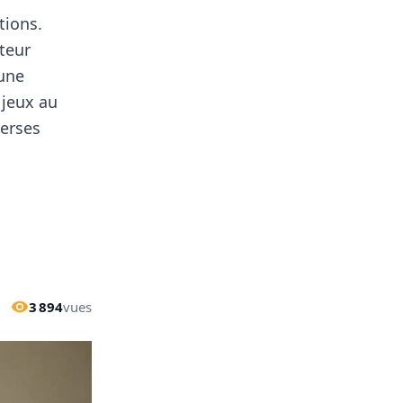
tions.
cteur
 une
e jeux
au
verses
3 894
vues