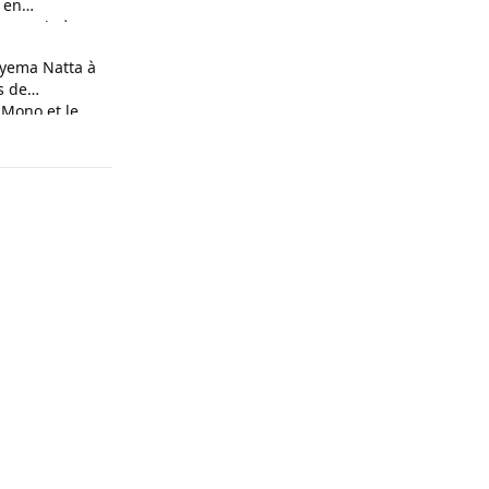
 en
n couple à
yema Natta à
s de
 Mono et le