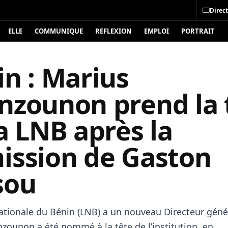
Direct
ELLE
COMMUNIQUE
REFLEXION
EMPLOI
PORTRAIT
n : Marius
nzounon prend la 
a LNB après la
ission de Gaston
sou
nationale du
Bénin
(LNB) a un nouveau Directeur géné
zounon a été nommé à la tête de l’institution, en