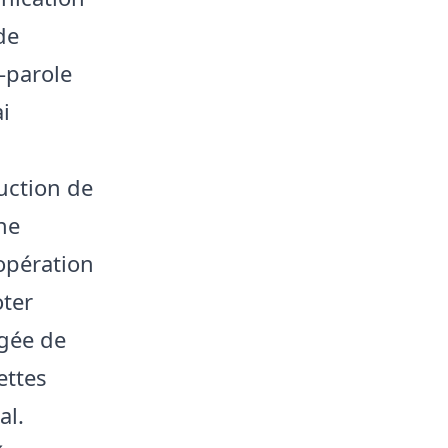
de
-parole
i
uction de
ne
opération
oter
rgée de
ettes
al.