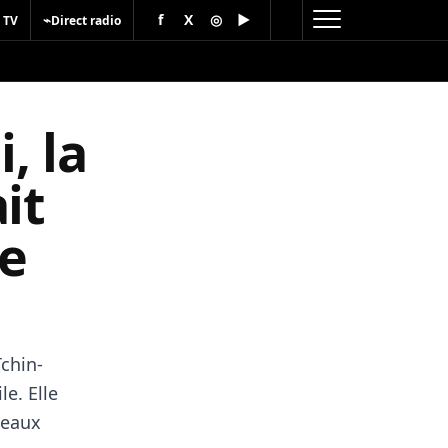
f
X
◎
▶
⌁
 TV
Direct radio
, la
it
e
Tchin-
le. Elle
éseaux