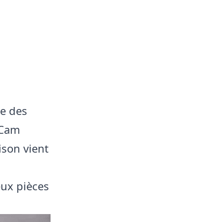
ie des
 Cam
ison vient
deux pièces