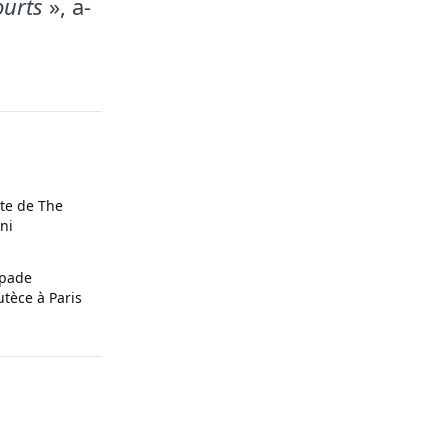
ourts
», a-
te de The
ni
apade
tèce à Paris