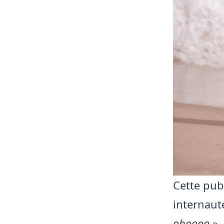
Cette pub
internaut
ohoooo
»,