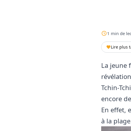
1
min
de le
Lire plus 
La jeune 
révélatio
Tchin-Tch
encore de 
En effet, 
à la plage