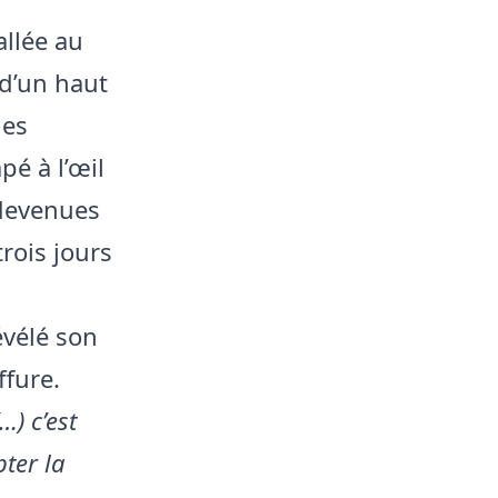
allée au
d’un haut
des
é à l’œil
 devenues
trois jours
évélé son
ffure.
…) c’est
pter la