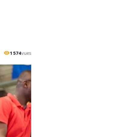
1 574
vues