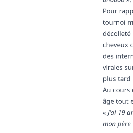
Pour rappe
tournoi m
décolleté
cheveux c
des inter
virales su
plus tard
Au cours 
âge tout e
«
J’ai 19 a
mon père q