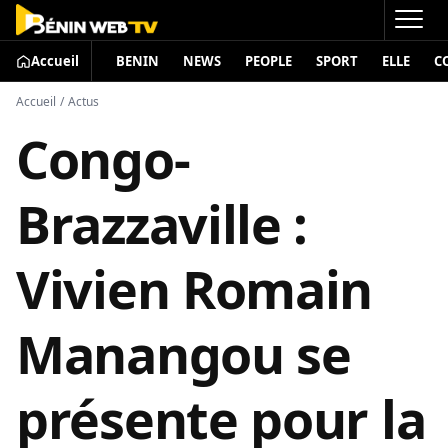
Accueil
BENIN
NEWS
PEOPLE
SPORT
ELLE
C
Accueil
/
Actus
Congo-
Brazzaville :
Vivien Romain
Manangou se
présente pour la