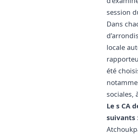
d’examine
session d
Dans cha
d’arrondi
locale au
rapporte
été choisi
notamment
sociales,
Le s CA d
suivants 
Atchoukpa