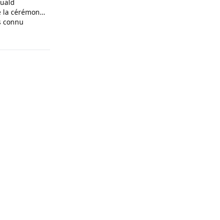
muald
e la cérémonie
is connu