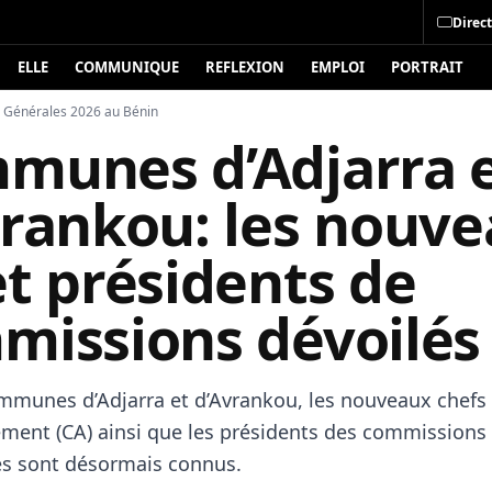
Direct
ELLE
COMMUNIQUE
REFLEXION
EMPLOI
PORTRAIT
s Générales 2026 au Bénin
munes d’Adjarra 
vrankou: les nouv
t présidents de
missions dévoilés
mmunes d’Adjarra et d’Avrankou, les nouveaux chefs
ement (CA) ainsi que les présidents des commissions
s sont désormais connus.