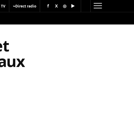
f
X
◎
▶
⌁
 TV
Direct radio
et
eaux