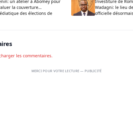
d’évaluation
énin: un atelier à Abomey pour
Investiture de Ro
aluer la couverture
Wadagni: le lieu d
édiatique des élections de
officielle désorma
026
ires
charger les commentaires.
MERCI POUR VOTRE LECTURE — PUBLICITÉ