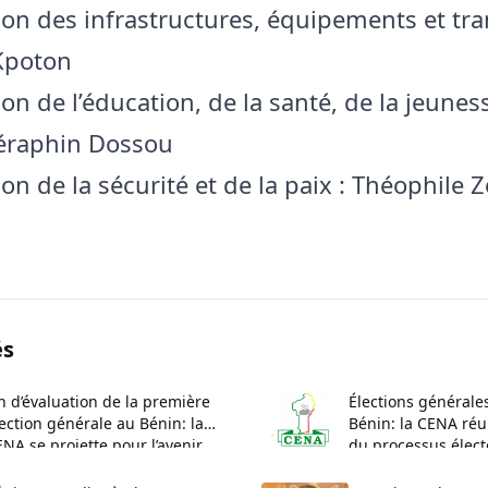
n des infrastructures, équipements et tra
Kpoton
n de l’éducation, de la santé, de la jeunes
Séraphin Dossou
n de la sécurité et de la paix : Théophile
és
n d’évaluation de la première
Élections générale
ection générale au Bénin: la
Bénin: la CENA réun
NA se projette pour l’avenir
du processus élect
pour un atelier nat