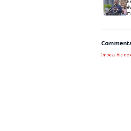
B
év
m
2
Commenta
Impossible de 