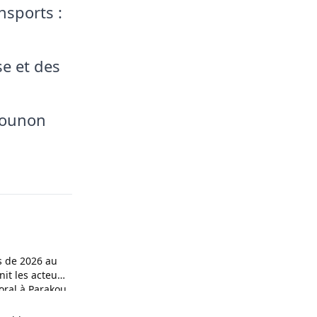
nsports :
se et des
 Zounon
s de 2026 au
it les acteurs
oral à Parakou
ional