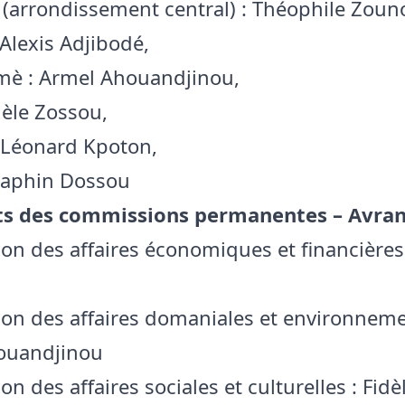
(arrondissement central) : Théophile Zoun
Alexis Adjibodé,
è : Armel Ahouandjinou,
dèle Zossou,
 Léonard Kpoton,
raphin Dossou
ts des commissions permanentes – Avra
n des affaires économiques et financières 
n des affaires domaniales et environneme
ouandjinou
n des affaires sociales et culturelles : Fid