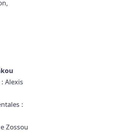
on,
nkou
: Alexis
ntales :
èle Zossou