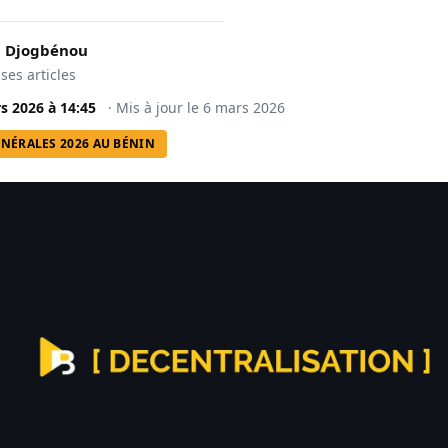
 Djogbénou
 ses articles
s 2026
à
14:45
·
Mis à jour le
6 mars 2026
NÉRALES 2026 AU BÉNIN