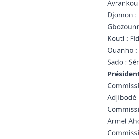
Avrankou 
Djomon : 
Gbozounm
Kouti : Fi
Ouanho :
Sado : Sé
Présiden
Commissio
Adjibodé
Commissio
Armel Ah
Commissio