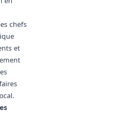
n en
es chefs
tique
ents et
lement
ves
faires
ocal.
les