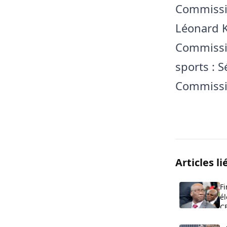
Commissio
Léonard 
Commissio
sports : 
Commissio
Articles li
Fi
él
CE