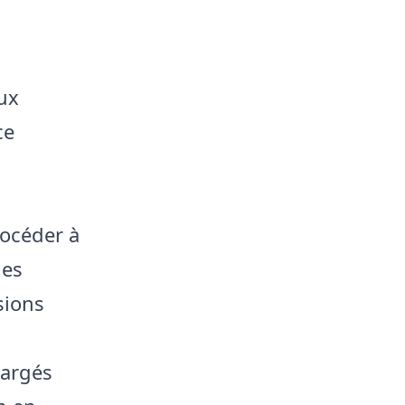
aux
ce
rocéder à
les
sions
hargés