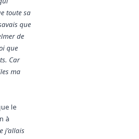
qui
ue toute sa
 savais que
Selmer de
oi que
ts. Car
lles ma
que le
n à
 j’allais