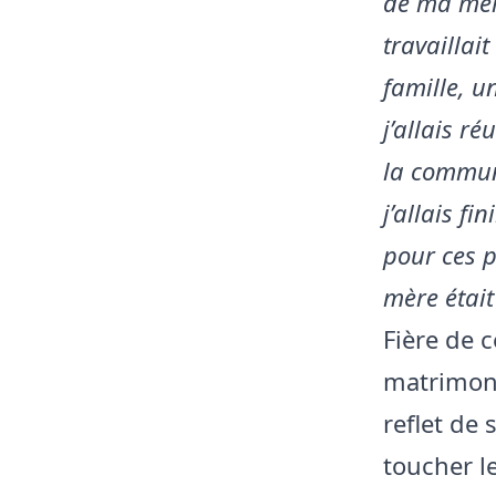
de ma mère
travaillai
famille, u
j’allais r
la commun
j’allais f
pour ces p
mère étai
Fière de c
matrimoni
reflet de
toucher l