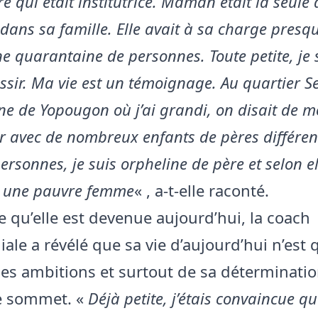
 qui était institutrice. Maman était la seule 
t dans sa famille. Elle avait à sa charge presq
ne quarantaine de personnes. Toute petite, je
éussir. Ma vie est un témoignage. Au quartier 
e de Yopougon où j’ai grandi, on disait de m
inir avec de nombreux enfants de pères différen
ersonnes, je suis orpheline de père et selon e
t une pauvre femme
« , a-t-elle raconté.
e qu’elle est devenue aujourd’hui, la coach
ale a révélé que sa vie d’aujourd’hui n’est 
 ses ambitions et surtout de sa déterminatio
e sommet. «
Déjà petite, j’étais convaincue que