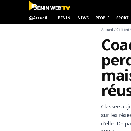
Accueil
BENIN
NEWS
PEOPLE
SPORT
Accueil
/
Célébrit
Coa
per
mais
réus
Classée aujo
sur les rés
d’elle. De p