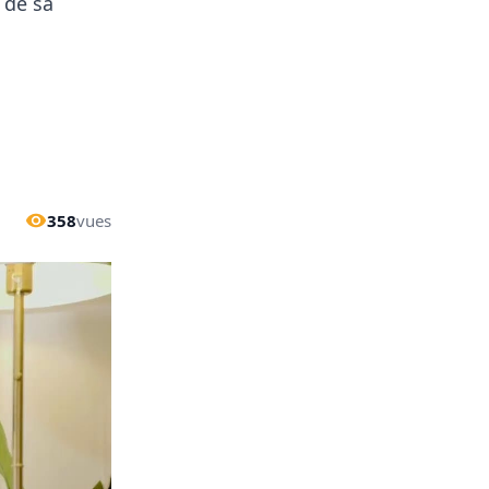
 de sa
358
vues