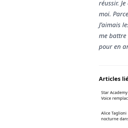
réussir. J
moi. Parce
J’aimais l
me battre p
pour en ar
Articles li
Star Academy 
Voice remplac
Alice Taglion
nocturne dans