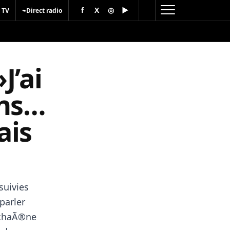
f
X
◎
▶
⌁
 TV
Direct radio
J’ai
ans…
ais
suivies
parler
a chaÃ®ne