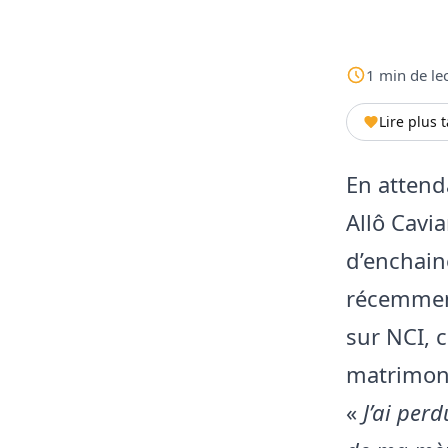
1
min
de le
Lire plus 
En attend
Allô Cavi
d’enchaine
récemment
sur NCI, 
matrimoni
«
J’ai per