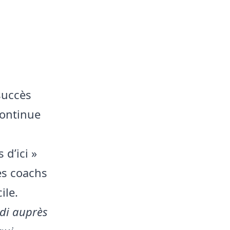
succès
continue
d’ici »
es coachs
ile.
ndi auprès