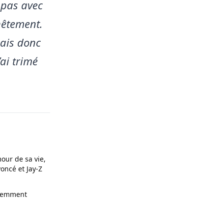
t pas avec
nêtement.
lais donc
’ai trimé
our de sa vie,
oncé et Jay-Z
olemment