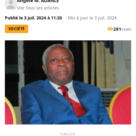
Angèle M. ADANLE
Voir tous ses articles
Publié le
3 juil. 2024
à
11:20
·
Mis à jour le
3 juil. 2024
281
vues
SOCIÉTÉ
PUBLICITÉ