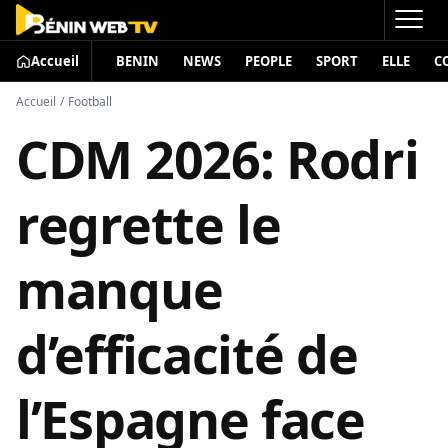
Accueil
BENIN
NEWS
PEOPLE
SPORT
ELLE
C
Accueil
/
Football
CDM 2026: Rodri
regrette le
manque
d’efficacité de
l’Espagne face