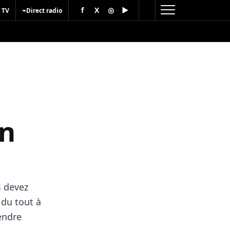
f
X
◎
▶
⌁
 TV
Direct radio
en
s devez
 du tout à
endre