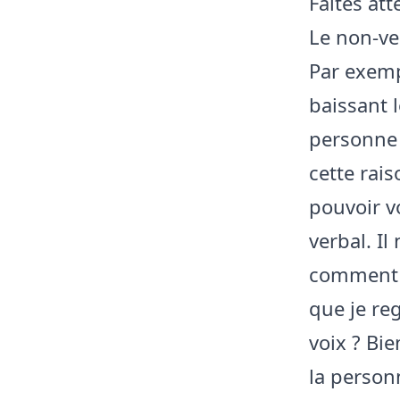
Faites att
Le non-ve
Par exemp
baissant 
personne 
cette rais
pouvoir v
verbal. Il
comment v
que je reg
voix ? Bi
la person