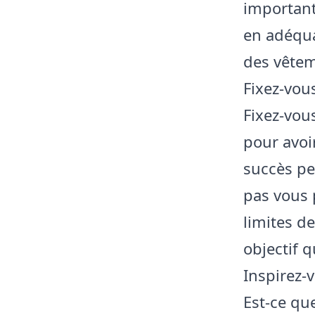
importants
en adéqua
des vêtem
Fixez-vou
Fixez-vou
pour avoi
succès pe
pas vous 
limites d
objectif 
Inspirez-
Est-ce qu