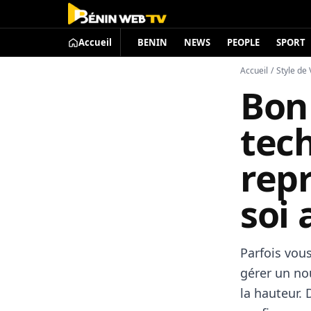
Accueil
BENIN
NEWS
PEOPLE
SPORT
Accueil
/
Style de 
Bon 
tec
rep
soi 
Parfois vou
gérer un no
la hauteur.