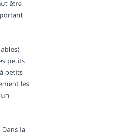
aut être
 portant
nables)
s petits
à petits
ement les
 un
 Dans la