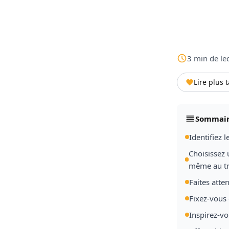
3
min
de le
Lire plus 
Sommai
Identifiez 
Choisissez 
même au tr
Faites atte
Fixez-vous
Inspirez-v