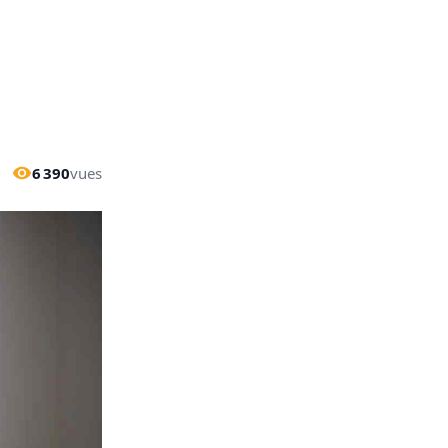
6 390
vues