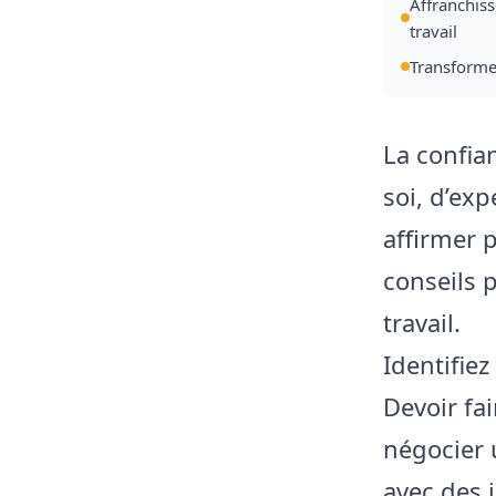
Affranchis
travail
Transformez
La confia
soi, d’ex
affirmer 
conseils p
travail.
Identifie
Devoir fa
négocier
avec des 