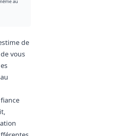
s-même au
’estime de
 de vous
ues
 au
nfiance
t,
ation
fférentes