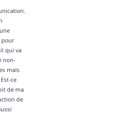
nication.
n
’une
t pour
il qui va
e non-
tes mais
 Est-ce
ébit de ma
nction de
aussi