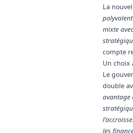
La nouvel
polyvalent
mixte avec
stratégiqu
compte re
Un choix 
Le gouver
double av
avantage d
stratégiq
l’accroiss
les financ