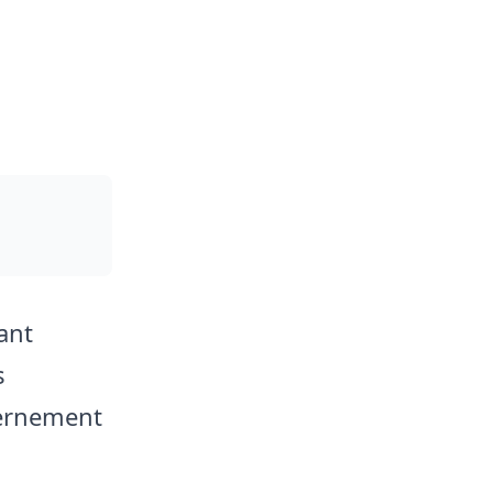
ant
s
vernement