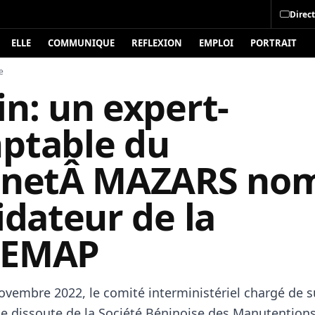
Direct
ELLE
COMMUNIQUE
REFLEXION
EMPLOI
PORTRAIT
e
n: un expert-
ptable du
inetÂ MAZARS n
idateur de la
BEMAP
ovembre 2022, le comité interministériel chargé de su
e dissoute de la Société Béninoise des Manutention