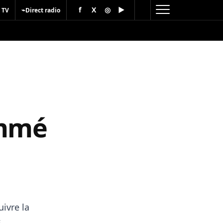
f
X
◎
▶
⌁
 TV
Direct radio
ommé
ivre la
s