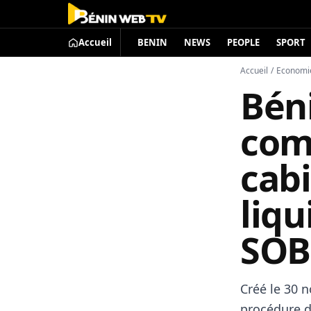
Accueil
BENIN
NEWS
PEOPLE
SPORT
Accueil
/
Economi
Béni
com
cab
liqu
SO
Créé le 30 n
procédure d