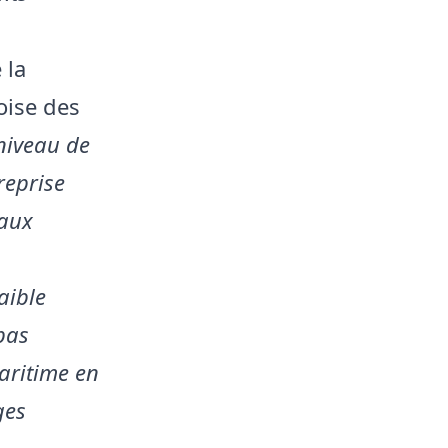
 la
oise des
 niveau de
reprise
 aux
aible
pas
aritime en
ges