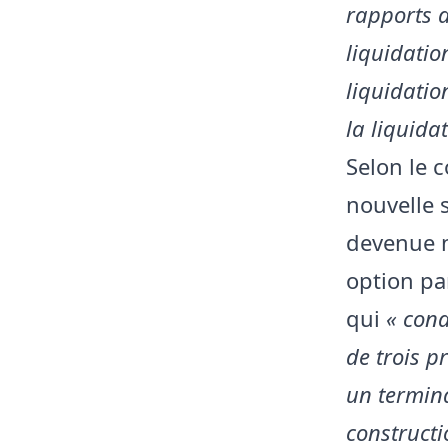
rapports d
liquidatio
liquidatio
la liquida
Selon le 
nouvelle 
devenue n
option pa
qui
« cond
de trois p
un termina
constructi