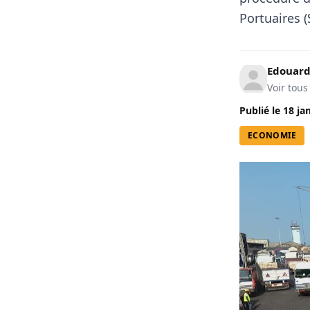
Portuaires
Edouard
Voir tous
Publié le
18 ja
ECONOMIE