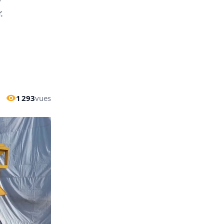
.
1 293
vues