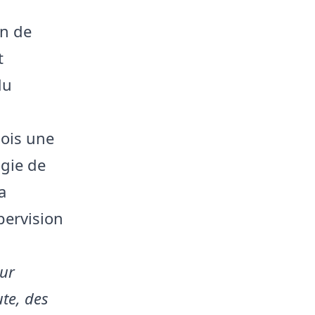
on de
t
du
mois une
gie de
a
pervision
eur
ute, des