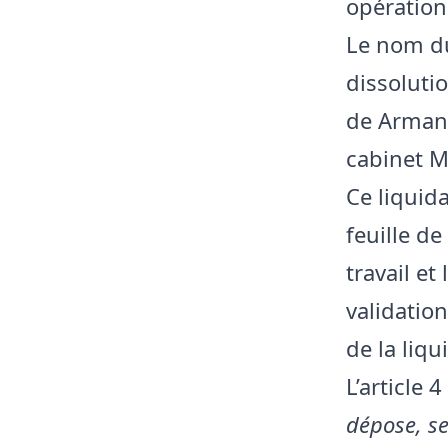
opération
Le nom du
dissolutio
de Arman
cabinet 
Ce liquid
feuille d
travail et
validatio
de la liqu
L’article 
dépose, se