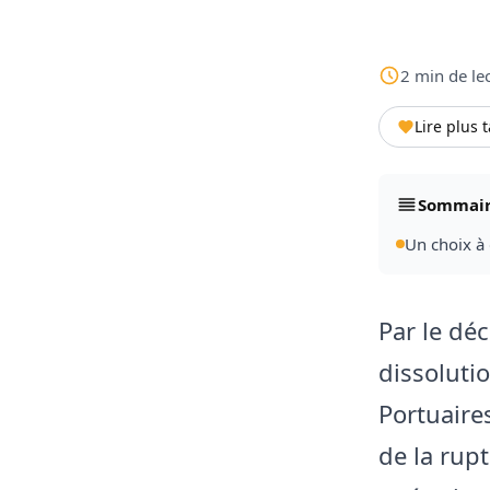
2
min
de le
Lire plus 
Sommai
Un choix à
Par le dé
dissoluti
Portuaire
de la rupt