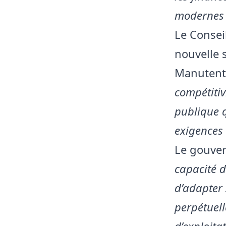
modernes 
Le Consei
nouvelle s
Manutent
compétitiv
publique qu
exigences
Le gouve
capacité d
d’adapter 
perpétuell
d’exploita