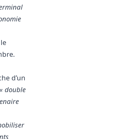
terminal
économie
 le
mbre.
che d’un
« double
tenaire
mobiliser
nts