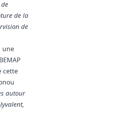
 de
ture de la
rvision de
, une
SOBEMAP
 cette
tonou
es autour
lyvalent,