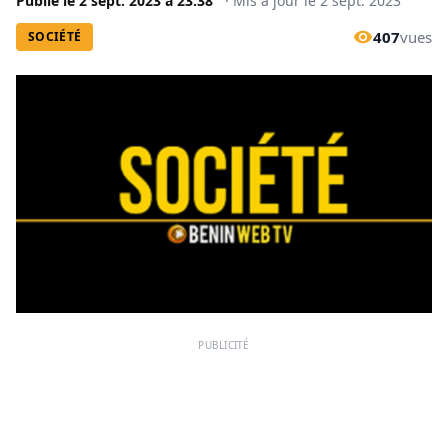
Publié le
2 sept. 2023
à
23:38
·
Mis à jour le
2 sept. 2023
407
vues
SOCIÉTÉ
PUBLICITÉ