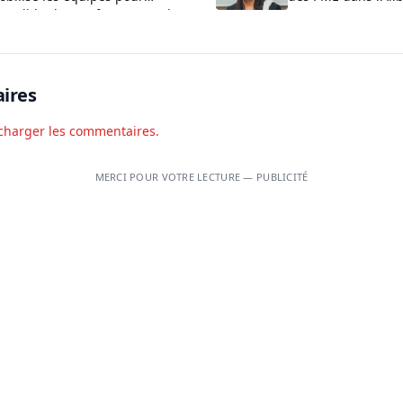
onsolider les performances du
Borgou
ystème éducatif
ires
charger les commentaires.
MERCI POUR VOTRE LECTURE — PUBLICITÉ