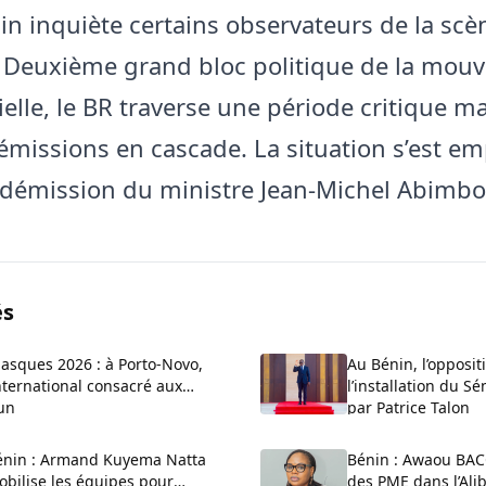
in inquiète certains observateurs de la scè
. Deuxième grand bloc politique de la mou
ielle, le BR traverse une période critique 
émissions en cascade. La situation s’est em
 démission du ministre Jean-Michel Abimbo
és
Masques 2026 : à Porto-Novo,
Au Bénin, l’opposit
nternational consacré aux
l’installation du S
un
par Patrice Talon
énin : Armand Kuyema Natta
Bénin : Awaou BAC
bilise les équipes pour
des PME dans l’Alib