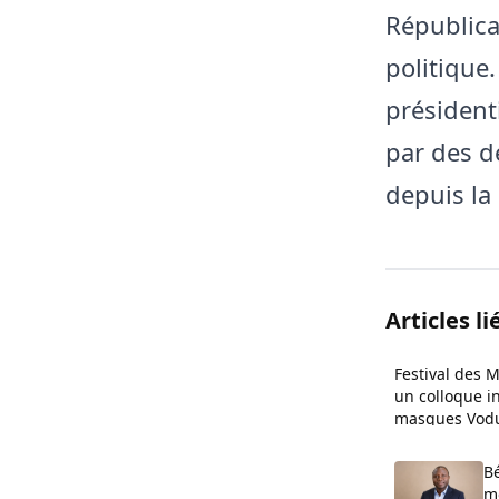
Républica
politique
président
par des d
depuis la
Articles li
Festival des 
un colloque i
masques Vod
B
mo