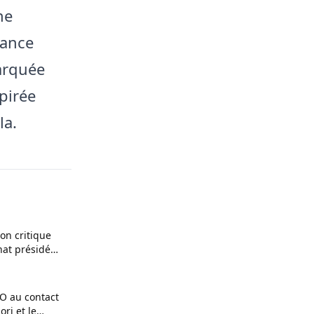
ne
vance
marquée
pirée
la.
ion critique
énat présidé
O au contact
ori et le