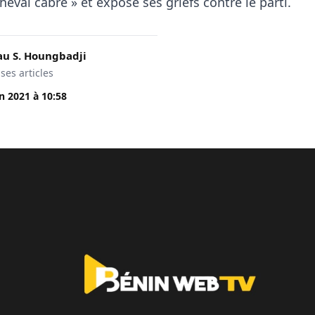
heval cabré » et expose ses griefs contre le parti.
u S. Houngbadji
 ses articles
in 2021
à
10:58