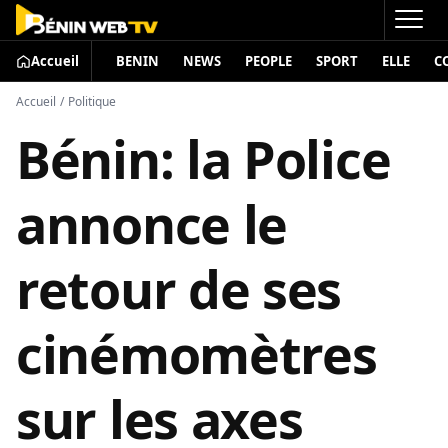
Accueil
BENIN
NEWS
PEOPLE
SPORT
ELLE
C
Accueil
/
Politique
Bénin: la Police
annonce le
retour de ses
cinémomètres
sur les axes