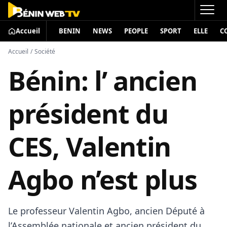
Accueil
BENIN
NEWS
PEOPLE
SPORT
ELLE
C
Accueil
/
Société
Bénin: l’ ancien
président du
CES, Valentin
Agbo n’est plus
Le professeur Valentin Agbo, ancien Député à
l’Assemblée nationale et ancien président du