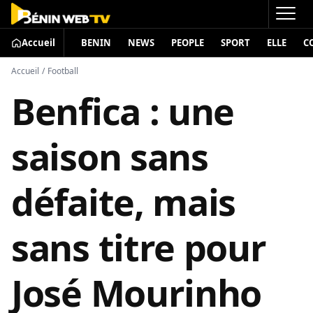
Accueil
BENIN
NEWS
PEOPLE
SPORT
ELLE
C
Accueil
/
Football
Benfica : une
saison sans
défaite, mais
sans titre pour
José Mourinho