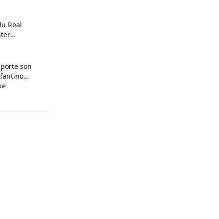
du Real
ter
pporte son
nfantino
ue