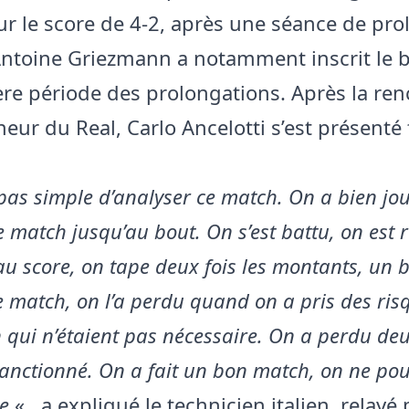
sur le score de 4-2, après une séance de pr
ntoine Griezmann a notamment inscrit le b
re période des prolongations. Après la ren
eur du Real, Carlo Ancelotti s’est présenté 
 pas simple d’analyser ce match. On a bien jou
e match jusqu’au bout. On s’est battu, on est 
au score, on tape deux fois les montants, un 
 match, on l’a perdu quand on a pris des ris
 qui n’étaient pas nécessaire. On a perdu de
 sanctionné. On a fait un bon match, on ne po
e.
« , a expliqué le technicien italien, relayé 