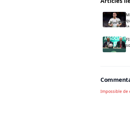
Articles li
M
qu
la
FI
so
Commenta
Impossible de 