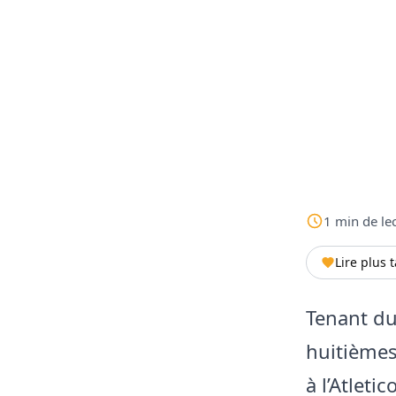
1
min
de le
Lire plus 
Tenant du 
huitièmes
à l’Atleti