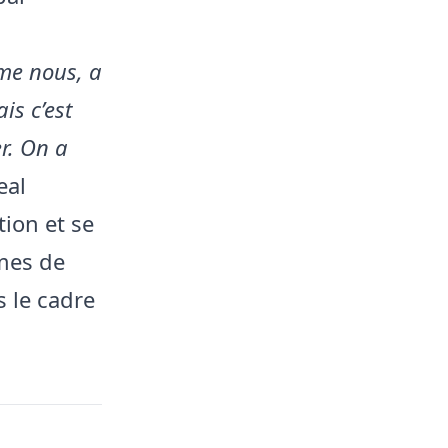
omme nous, a
is c’est
r. On a
eal
ion et se
mes de
s le cadre