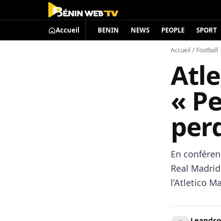
Accueil
BENIN
NEWS
PEOPLE
SPORT
Accueil
/
Football
Atle
« P
perd
En conféren
Real Madrid 
l’Atletico M
Leandro