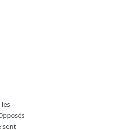
 les
. Opposés
e sont