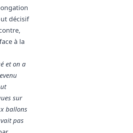
olongation
ut décisif
contre,
face à la
é et on a
revenu
but
ques sur
ux ballons
uvait pas
par