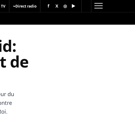
f
X
◎
▶
⌁
 TV
Direct radio
id:
t de
eur du
ontre
Roi.