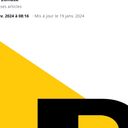
 ses articles
nv. 2024
à
08:16
·
Mis à jour le
19 janv. 2024