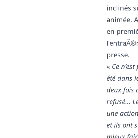
inclinés 
animée. A
en premiè
l’entraÃ®n
presse.
«
Ce n’est
été dans l
deux fois 
refusé… Le
une action
et ils ont
mieux fair