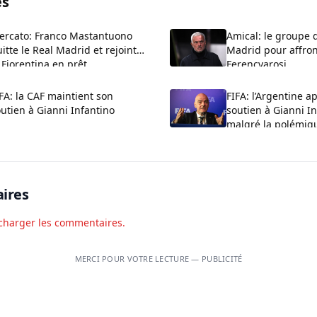
és
ercato: Franco Mastantuono
Amical: le groupe 
itte le Real Madrid et rejoint
Madrid pour affron
 Fiorentina en prêt
Ferencvarosi
FA: la CAF maintient son
FIFA: l’Argentine a
utien à Gianni Infantino
soutien à Gianni I
malgré la polémiq
ires
charger les commentaires.
MERCI POUR VOTRE LECTURE — PUBLICITÉ