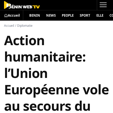
Accueil
BENIN
NEWS
PEOPLE
SPORT
ELLE
C
Accueil
/
Diplomatie
Action
humanitaire:
l’Union
Européenne vole
au secours du