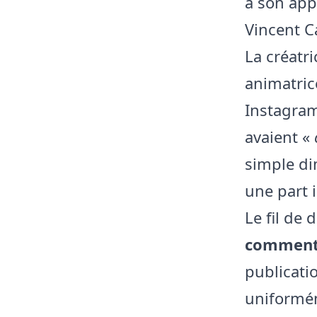
à son app
Vincent C
La créatr
animatri
Instagram
avaient «
simple di
une part 
Le fil de
comment
publicatio
uniformém