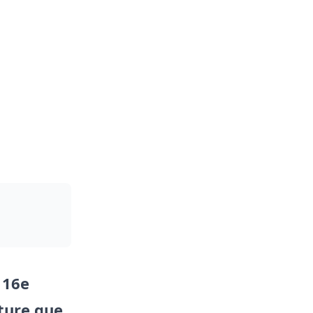
 16e
ature que