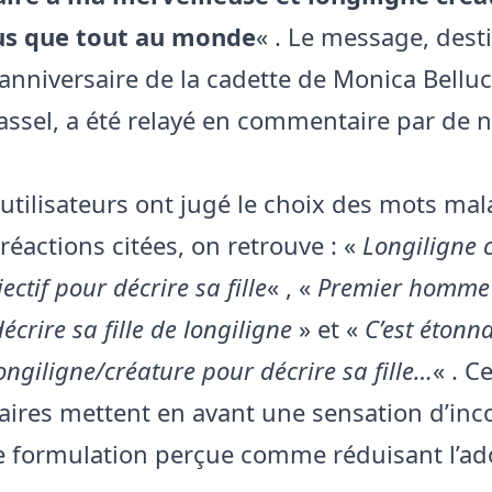
lus que tout au monde
« . Le message, dest
’anniversaire de la cadette de Monica Belluc
assel, a été relayé en commentaire par de
 utilisateurs ont jugé le choix des mots mal
réactions citées, on retrouve : «
Longiligne 
ectif pour décrire sa fille
« , «
Premier homme
crire sa fille de longiligne
» et «
C’est étonn
 longiligne/créature pour décrire sa fille…
« . C
res mettent en avant une sensation d’inc
e formulation perçue comme réduisant l’ad