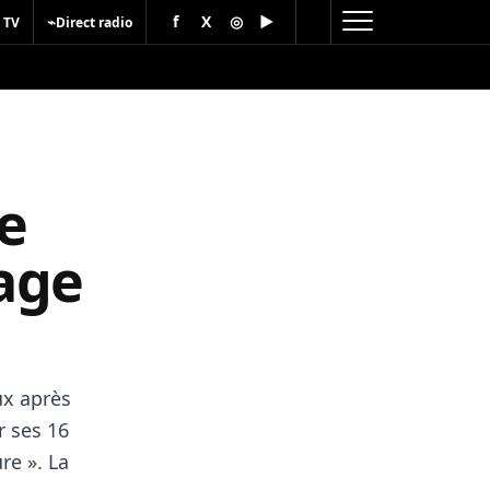
f
X
◎
▶
⌁
 TV
Direct radio
le
age
ux après
 ses 16
re ». La