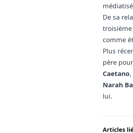
médiatisé
De sa rel
troisième 
comme éta
Plus réce
père pour
Caetano
,
Narah Ba
lui.
Articles li