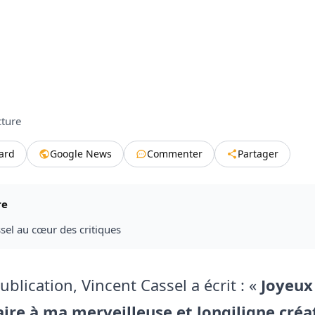
cture
tard
Google News
Commenter
Partager
re
sel au cœur des critiques
blication, Vincent Cassel a écrit : «
Joyeux
ire à ma merveilleuse et longiligne cré