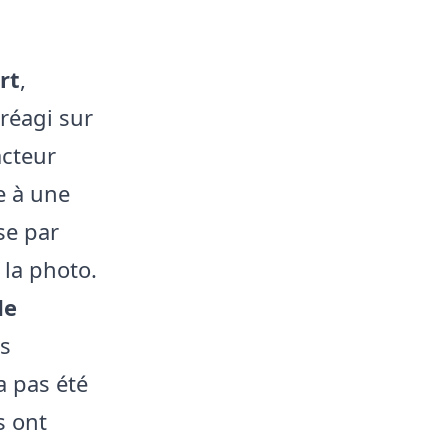
rt
,
 réagi sur
acteur
le à une
se par
la photo.
de
es
’a pas été
s ont