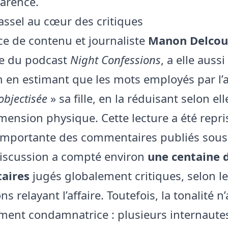
arence.
assel au cœur des critiques
ice de contenu et journaliste
Manon Delcou
ce du podcast
Night Confessions
, a elle aussi
 en estimant que les mots employés par l’
objectisée
» sa fille, en la réduisant selon el
mension physique. Cette lecture a été repri
importante des commentaires publiés sous 
 discussion a compté environ
une centaine 
aires
jugés globalement critiques, selon l
ns relayant l’affaire. Toutefois, la tonalité n
ent condamnatrice : plusieurs internaute