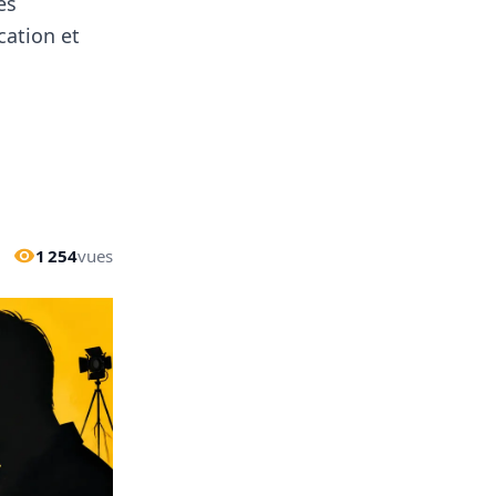
es
cation et
1 254
vues