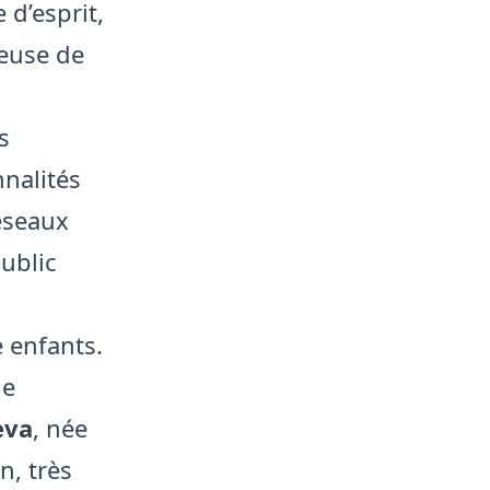
 d’esprit,
ueuse de
s
nalités
éseaux
ublic
e enfants.
le
eva
, née
n, très