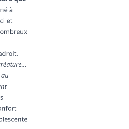
iné à
ci et
 nombreux
adroit.
créature…
 au
ant
es
onfort
olescente