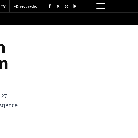
f
X
◎
▶
⌁
 TV
Direct radio
n
un
 27
’Agence