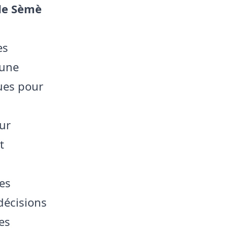
de Sèmè
es
 une
ques pour
ur
t
des
décisions
es