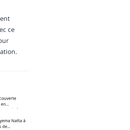
ment
ec ce
our
ation.
couverte
 en
n couple à
yema Natta à
s de