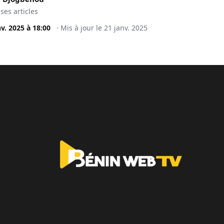
 ses articles
nv. 2025
à
18:00
·
Mis à jour le
21 janv. 2025