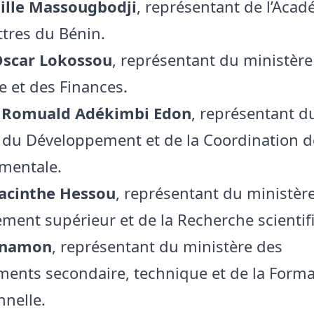
hille Massougbodji
, représentant de l’Aca
ttres du Bénin.
scar Lokossou
, représentant du ministère
e et des Finances.
 Romuald Adékimbi Edon
, représentant d
 du Développement et de la Coordination de
mentale.
acinthe Hessou
, représentant du ministèr
ement supérieur et de la Recherche scientif
Ainamon
, représentant du ministère des
ents secondaire, technique et de la Forma
nnelle.