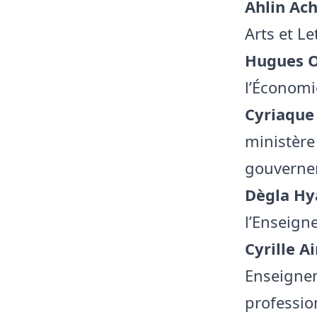
Ahlin Ac
Arts et Le
Hugues O
l’Économi
Cyriaque
ministère
gouverne
Dègla Hy
l’Enseign
Cyrille 
Enseignem
professio