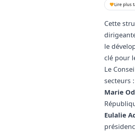
Lire plus 
Cette str
dirigeant
le dévelo
clé pour l
Le Consei
secteurs :
Marie Od
Républiqu
Eulalie A
présidenc