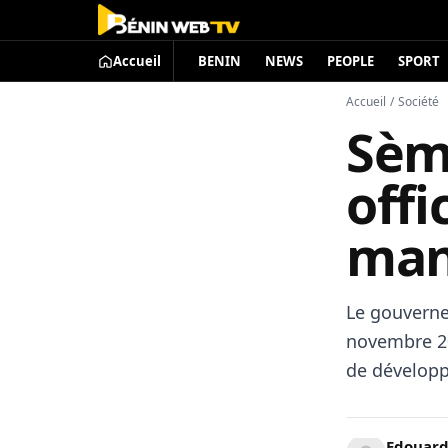
Accueil
BENIN
NEWS
PEOPLE
SPORT
Accueil
/
Société
Sèmè
offi
man
Le gouverne
novembre 20
de développ
Edouard