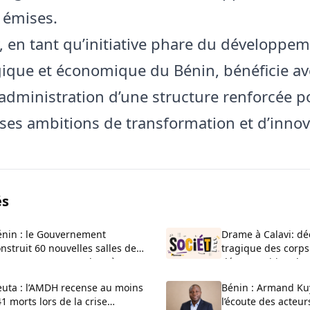
s émises.
, en tant qu’initiative phare du développe
ique et économique du Bénin, bénéficie av
’administration d’une structure renforcée p
 ses ambitions de transformation et d’innov
és
énin : le Gouvernement
Drame à Calavi: dé
nstruit 60 nouvelles salles de
tragique des corps
asse au CEG La Verdure à
décomposition d’u
uèdo
Kansounkpa
euta : l’AMDH recense au moins
Bénin : Armand Ku
1 morts lors de la crise
l’écoute des acteur