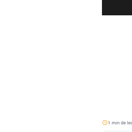
1
min
de le