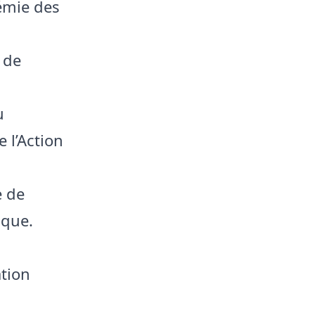
démie des
 de
u
 l’Action
e de
ique.
tion