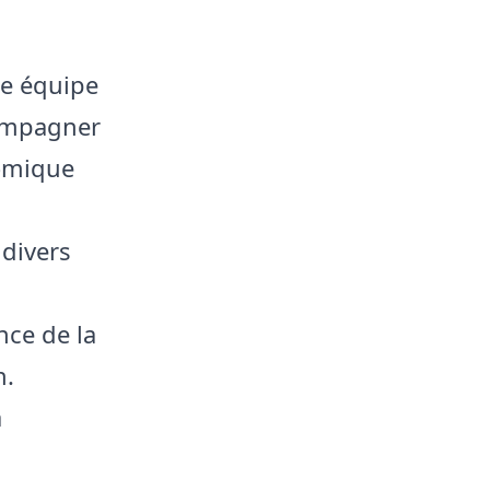
ne équipe
compagner
nomique
 divers
nce de la
n.
a