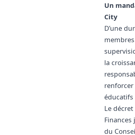
Un manda
City
D’une dur
membres d
supervisi
la croiss
responsab
renforcer
éducatifs
Le décret
Finances 
du Consei