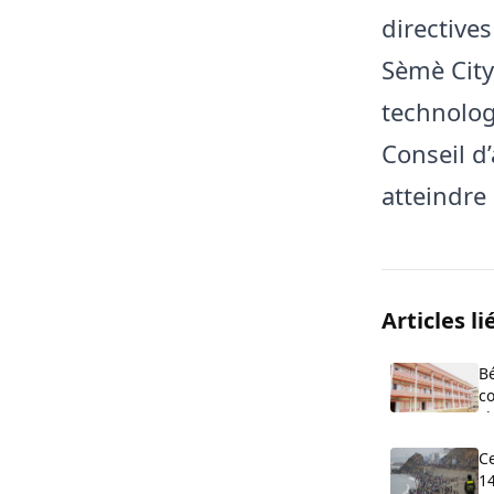
directive
Sèmè City
technolog
Conseil d
atteindre
Articles li
B
co
cl
O
C
14