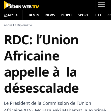
Accueil
BENIN
NEWS
PEOPLE
SPORT
ELLE
C
Accueil
/
Diplomatie
RDC: l’Union
Africaine
appelle à la
désescalade
Le Président de la Commission de l’Union
Africaine (UA), Moussa Faki Mahamat, a exprimé