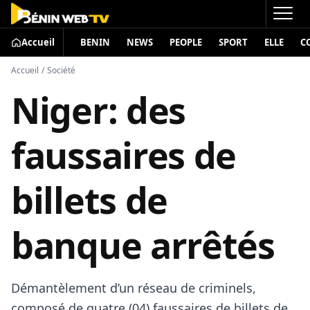
Accueil
BENIN
NEWS
PEOPLE
SPORT
ELLE
C
Accueil
/
Société
Niger: des
faussaires de
billets de
banque arrêtés
Démantèlement d’un réseau de criminels,
composé de quatre (04) faussaires de billets de