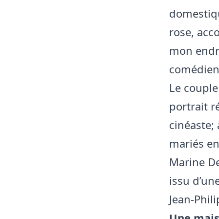
domestiqu
rose, acc
mon endro
comédien
Le couple
portrait 
cinéaste; 
mariés en
Marine De
issu d’une
Jean‑Phili
Une maiso