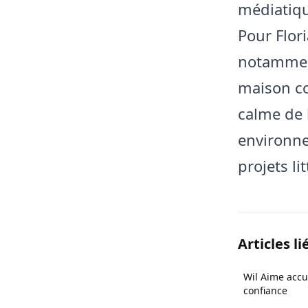
médiatiq
Pour Flor
notamment
maison co
calme de
environne
projets l
Articles li
Wil Aime accu
confiance