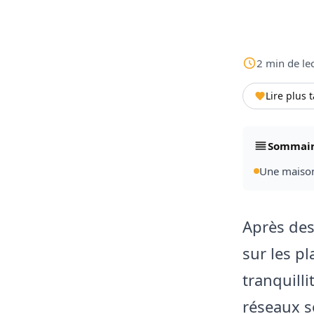
2
min
de le
Lire plus 
Sommai
Une maison 
Après des
sur les p
tranquilli
réseaux s