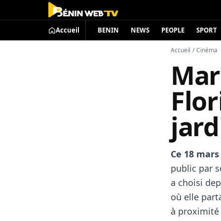
Accueil
BENIN
NEWS
PEOPLE
SPORT
Accueil
/
Cinéma
Mar
Flor
jard
Ce 18 mars 
public par s
a choisi de
où elle part
à proximité