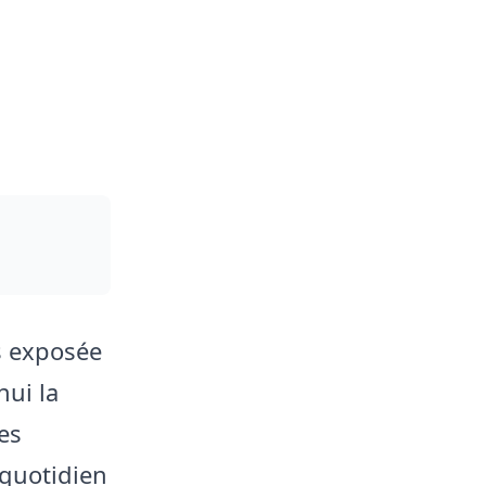
s exposée
hui la
es
 quotidien