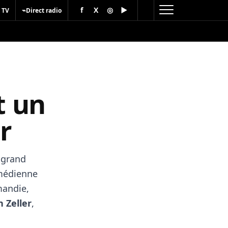
f
X
◎
▶
⌁
 TV
Direct radio
t un
r
 grand
omédienne
mandie,
n Zeller
,