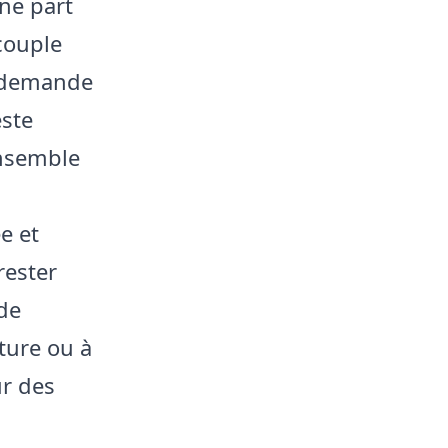
ne part
couple
e demande
este
ensemble
e et
rester
 de
iture ou à
ur des