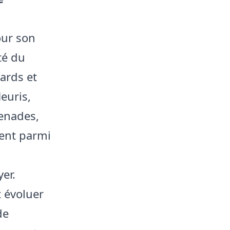
our son
té du
ards et
euris,
menades,
urent parmi
er.
t évoluer
de