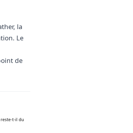
ther, la
tion. Le
point de
este‑t‑il du