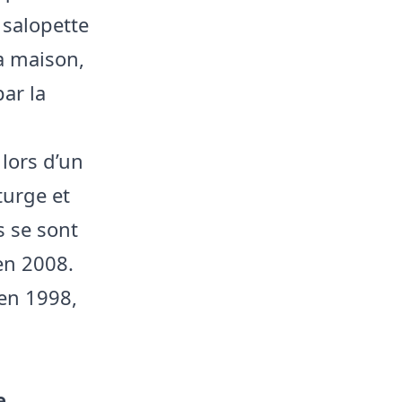
salopette
a maison,
ar la
lors d’un
turge et
ls se sont
en 2008.
en 1998,
e