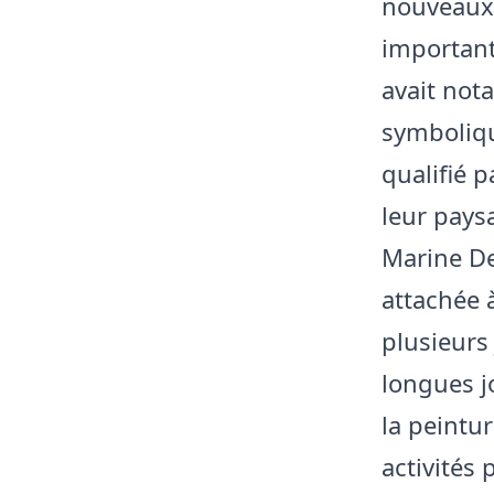
nouveaux 
important
avait not
symboliqu
qualifié 
leur pays
Marine De
attachée à
plusieurs 
longues jo
la peintu
activités 