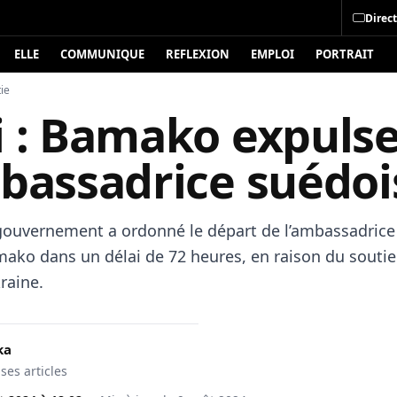
Direct
ELLE
COMMUNIQUE
REFLEXION
EMPLOI
PORTRAIT
ie
i : Bamako expuls
mbassadrice suédoi
 gouvernement a ordonné le départ de l’ambassadrice
ako dans un délai de 72 heures, en raison du soutie
raine.
ka
 ses articles