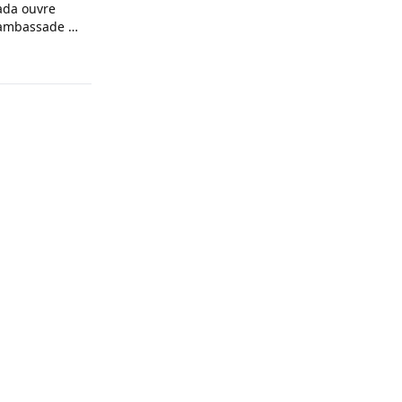
ada ouvre
n ambassade au