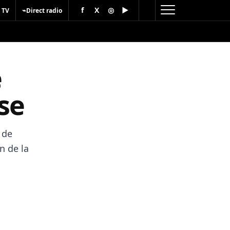
f
X
◎
▶
⌁
 TV
Direct radio
e
se
 de
n de la