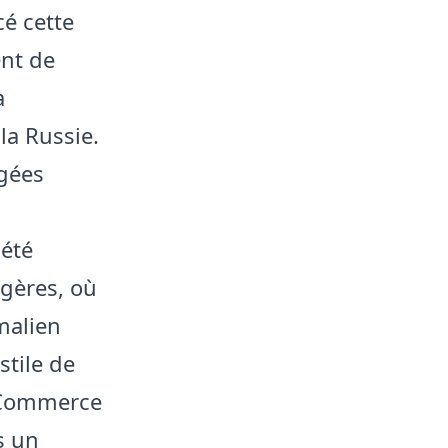
é cette
nt de
a
la Russie.
gées
 été
ngères, où
 malien
stile de
u Commerce
s un