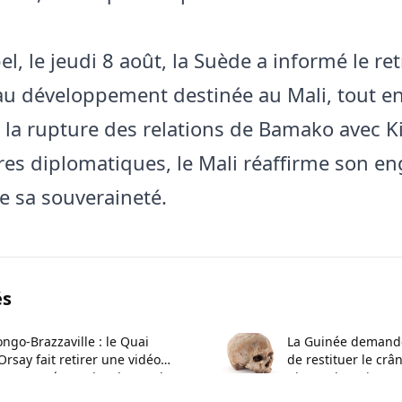
l, le jeudi 8 août, la Suède a informé le ret
au développement destinée au Mali, tout e
t la rupture des relations de Bamako avec Ki
es diplomatiques, le Mali réaffirme son 
e sa souveraineté.
és
ngo-Brazzaville : le Quai
La Guinée demande
Orsay fait retirer une vidéo
de restituer le crâ
ontroversée sur les demandes
Biro et de trois pr
 visa