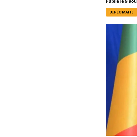
Publié le
9 aoû
DIPLOMATIE