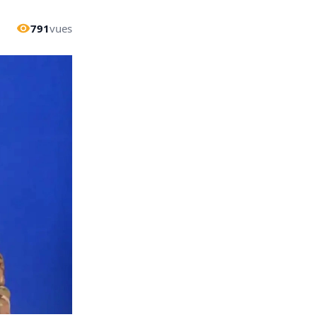
791
vues