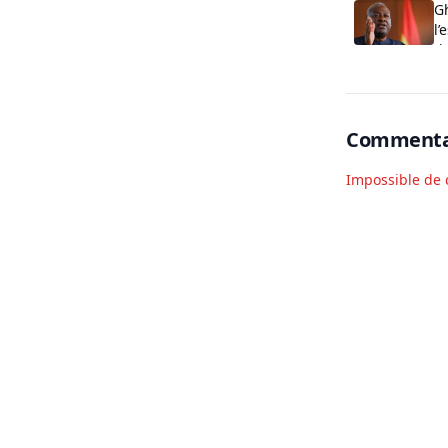
Gh
l’
d
Commenta
Impossible de 