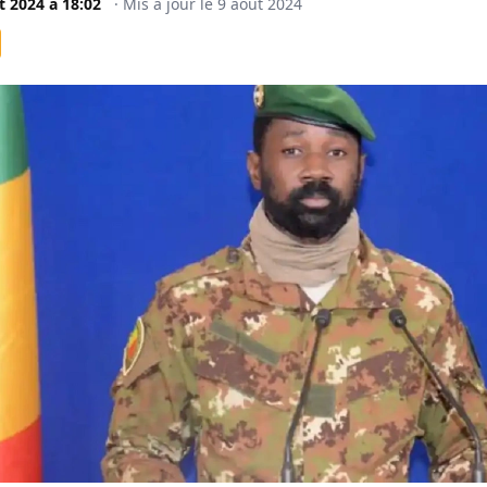
t 2024
à
18:02
·
Mis à jour le
9 août 2024