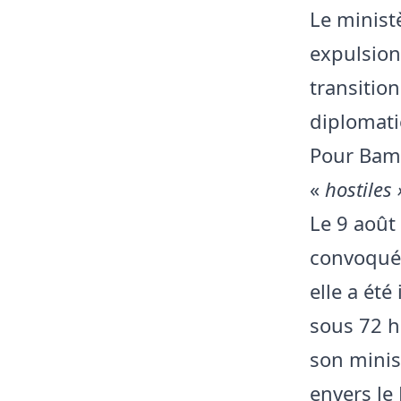
Le minist
expulsion
transition
diplomati
Pour Bama
«
hostiles 
Le 9 août
convoquée
elle a été
sous 72 h
son minis
envers le