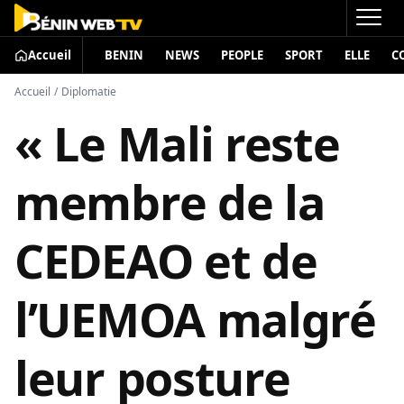
Accueil
BENIN
NEWS
PEOPLE
SPORT
ELLE
C
Accueil
/
Diplomatie
« Le Mali reste
membre de la
CEDEAO et de
l’UEMOA malgré
leur posture